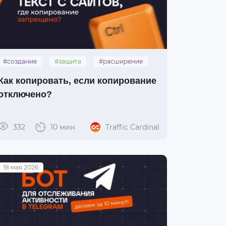
#создание
#защита
#расширение
#текст
Как копировать, если копирование
отключено?
332
10 мин
Traffic Cardinal
18 мая 2026