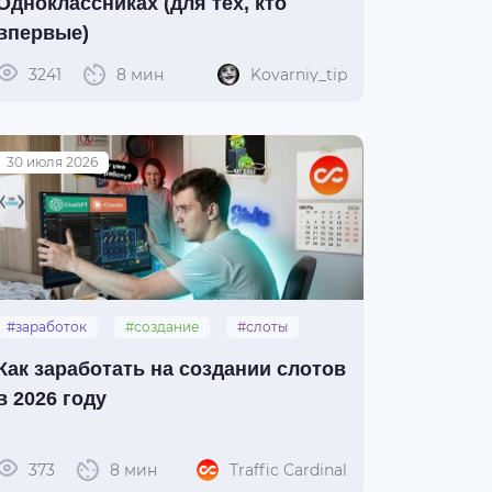
Одноклассниках (для тех, кто
впервые)
3241
8 мин
Kovarniy_tip
30 июля 2026
#заработок
#создание
#слоты
#igaming
Как заработать на создании слотов
в 2026 году
373
8 мин
Traffic Cardinal