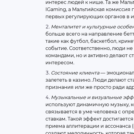
интерес людей к нише. Та же Маль
IGaming, а Мальтийская комиссия 
первых регулирующих органов в и
Менталитет и культурные особе
больше всего на направление бетт
такие как футбол, баскетбол, кри
событие. Соответственно, люди н
командами, но и активно делают с
интересом.
Состояние клиента
— эмоционал
залететь в казино. Люди делают ст
признания или же просто ради ад
Музыкальные и визуальные эффе
используют динамичную музыку, к
связывается в уме человека с опр
ставкам. Такой эффект достигается
приема аллитерации и ассонанса (
создают мелодичность, которая та