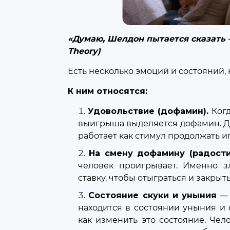
«Думаю, Шелдон пытается сказать —
Theory)
Есть несколько эмоций и состояний,
К ним относятся:
Удовольствие (дофамин).
Когд
выигрыша выделяется дофамин. Д
работает как стимул продолжать иг
На смену дофамину (радост
человек проигрывает. Именно з
ставку, чтобы отыграться и закрыт
Состояние скуки и уныния
— 
находится в состоянии уныния и
как изменить это состояние. Чел