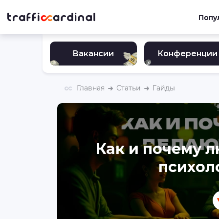
Попу
Вакансии
Конференции
Главная
Статьи
Гайды
Как и почему л
психол