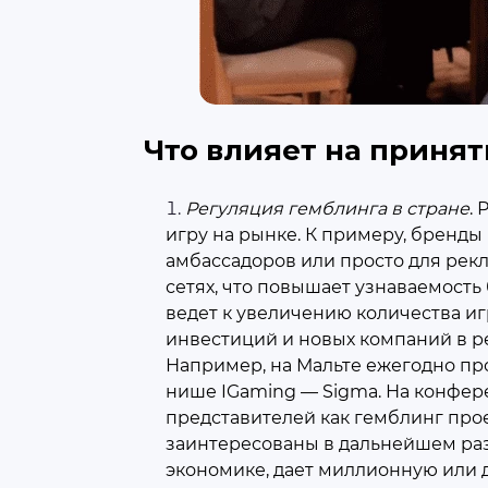
Что влияет на приня
Регуляция гемблинга в стране
.
игру на рынке. К примеру, бренды
амбассадоров или просто для рекл
сетях, что повышает узнаваемость б
ведет к увеличению количества иг
инвестиций и новых компаний в ре
Например, на Мальте ежегодно пр
нише IGaming — Sigma. На конфер
представителей как гемблинг прое
заинтересованы в дальнейшем раз
экономике, дает миллионную или