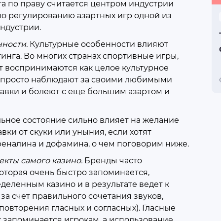
та по праву считается центром индустрии
по регулированию азартных игр одной из
ндустрии.
нности.
Культурные особенности влияют
инга. Во многих странах спортивные игры,
кет воспринимаются как целое культурное
е просто наблюдают за своими любимыми
тавки и болеют с еще большим азартом и
ьное состояние сильно влияет на желание
авки от скуки или уныния, если хотят
реналина и дофамина, о чем поговорим ниже.
кты самого казино.
Бренды часто
оторая очень быстро запоминается,
еделенным казино и в результате ведет к
 за счет правильного сочетания звуков,
повторения гласных и согласных). Гласные
к запоминается игрокам, а использование