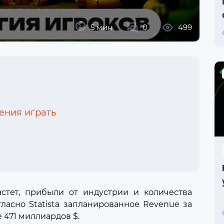
5 мин
0
499
ения играть
стет, прибыли от индустрии и количества
огласно
Statista
запланированное Revenue за
е 471 миллиардов $.