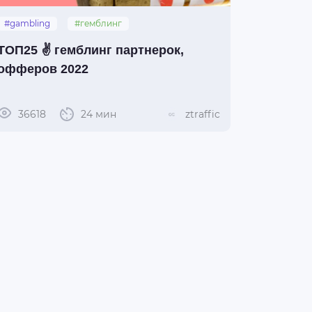
#gambling
#гемблинг
#геблинг-офферы
#gambling-offers
ТОП25 ✌ гемблинг партнерок,
офферов 2022
36618
24 мин
ztraffic