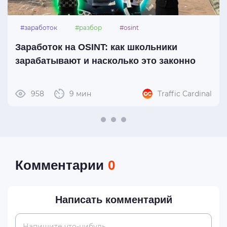
#заработок
#разбор
#osint
Заработок на OSINT: как школьники
зарабатывают и насколько это законно
958
9 мин
Traffic Cardinal
Комментарии
0
Написать комментарий
Напишите что-нибудь