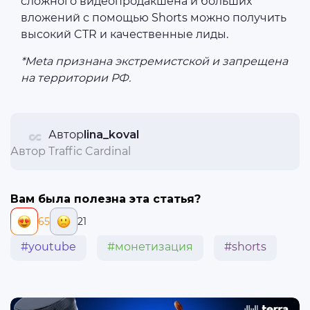
сложного видеопродакшена и больших
вложений с помощью Shorts можно получить
высокий CTR и качественные лиды.
*Meta признана экстремистской и запрещена
на территории РФ.
Автор
lina_koval
Автор Traffic Cardinal
Вам была полезна эта статья?
65
21
#youtube
#монетизация
#shorts