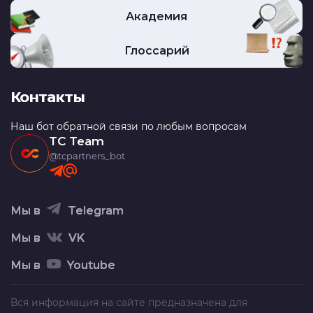
Академия
Глоссарий
Контакты
Наш бот обратной связи по любым вопросам
TC Team
@tcpartners_bot
Мы в
Telegram
Мы в
VK
Мы в
Youtube
Вся информация на сайте предназначена для