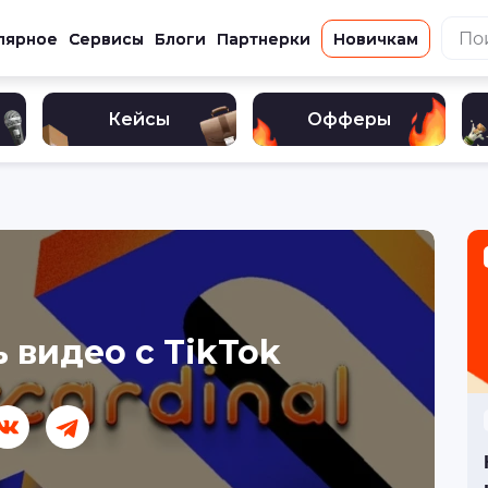
лярное
Сервисы
Блоги
Партнерки
Новичкам
Кейсы
Офферы
 видео с TikTok