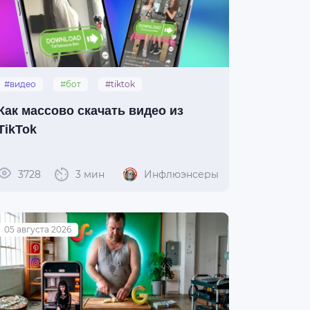
#видео
#бот
#tiktok
#конвертов
#гайды
Как массово скачать видео из
TikTok
3728
3 мин
Инфлюэнсеры
05 августа 2026