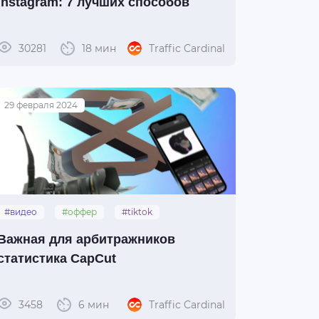
Instagram: 7 лучших способов
30281
18 мин
Traffic Cardinal
29 февраля 2024
#видео
#оффер
#tiktok
#youtube_shorts
#capcut
Важная для арбитражников
статистика CapCut
3458
6 мин
Traffic Cardinal