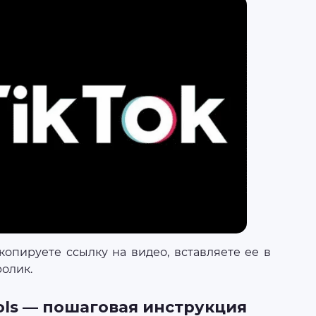
копируете ссылку на видео, вставляете ее в
ролик.
tools — пошаговая инструкция