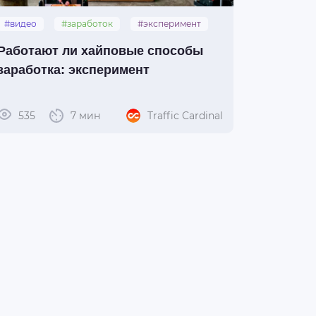
#видео
#заработок
#эксперимент
#ai-модели
Работают ли хайповые способы
заработка: эксперимент
535
7 мин
Traffic Cardinal