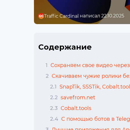
написал 22.10.2025
Traffic Cardinal
Содержание
1
Сохраняем свое видео через
2
Скачиваем чужие ролики без
2.1
SnapTik, SSSTik, Cobalt.t
2.2
savefrom.net
2.3
Cobalt.tools
2.4
С помощью ботов в Tele
3
Лучшие приложения для And