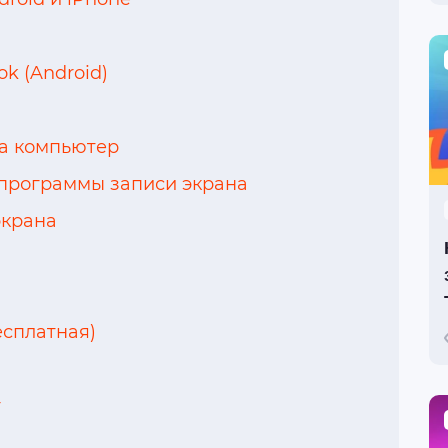
ok (Android)
на компьютер
программы записи экрана
экрана
есплатная)
r