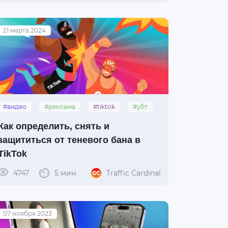
21 марта 2024
#видео
#реклама
#tiktok
#убт
#теневой_бан
Как определить, снять и
защититься от теневого бана в
TikTok
4747
5 мин
Traffic Cardinal
07 ноября 2023