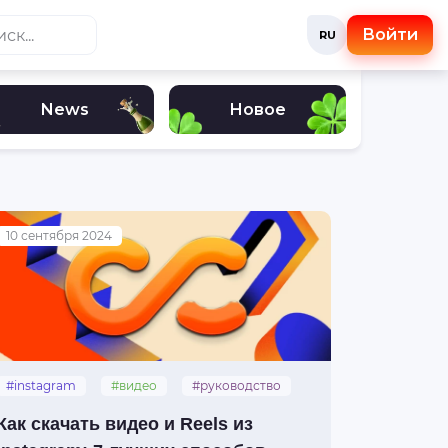
Войти
RU
News
Новое
10 сентября 2024
#instagram
#видео
#руководство
#reels
#скачать
Как скачать видео и Reels из