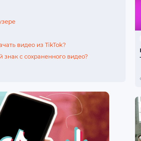
узере
чать видео из TikTok?
 знак с сохраненного видео?