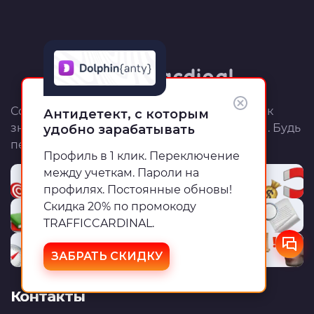
Сообщество ТК — это ежедневный источник
Антидетект, с которым
знаний, инструменты для работы и митапы. Будь
удобно зарабатывать
первым!
Профиль в 1 клик. Переключение
между учеткам. Пароли на
Реклама у нас
профилях. Постоянные обновы!
Скидка 20% по промокоду
Академия
TRAFFICCARDINAL.
Глоссарий
ЗАБРАТЬ СКИДКУ
Контакты