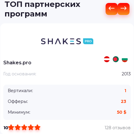
ТОП партнерских
программ
Shakes.pro
Год основания:
2013
Вертикали:
1
Офферы:
23
Минимум:
50 $
10
128 отзывов