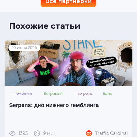
Все партнерки
Похожие статьи
10 июня 2026
#гемблинг
#стриминг
#serpens
#дно
Serpens: дно нижнего гемблинга
1393
9 мин
Traffic Cardinal