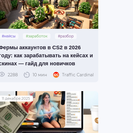
#кейсы
#заработок
#разбор
#фермы
#counter-strike_2
Фермы аккаунтов в CS2 в 2026
году: как зарабатывать на кейсах и
скинах — гайд для новичков
2288
10 мин
Traffic Cardinal
11 декабря 2025