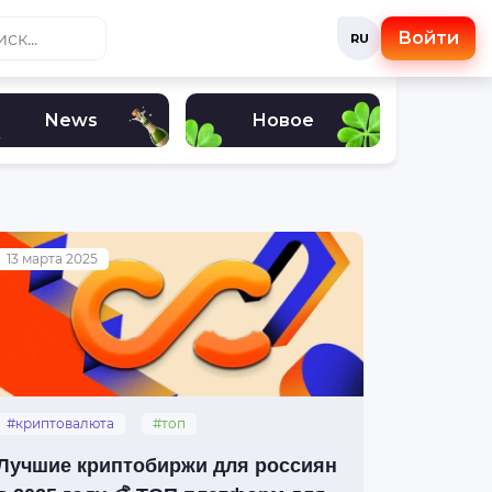
Войти
RU
News
Новое
13 марта 2025
#криптовалюта
#топ
#криптобиржи
Лучшие криптобиржи для россиян