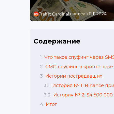
написал 11.11.2024
Traffic Cardinal
Содержание
1
Что такое спуфинг через SM
2
СМС-спуфинг в крипте чере
3
Истории пострадавших
3.1
История № 1: Binance при
3.2
История № 2: $4 500 000
4
Итог