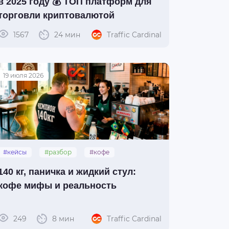
в 2025 году 💰 ТОП платформ для
торговли криптовалютой
1567
24 мин
Traffic Cardinal
19 июля 2026
#кейсы
#разбор
#кофе
140 кг, паничка и жидкий стул:
кофе мифы и реальность
249
8 мин
Traffic Cardinal