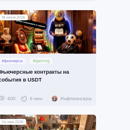
18 июня 2026
#фьючерсы
#igaming
#криптобиржи
Фьючерсные контракты на
события в USDT
600
6 мин
Инфлюэнсеры
04 мая 2026