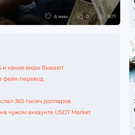
6 мин
0
1671
S и какие виды бывают
з фейк-перевод
слал 365 тысяч долларов
 на чужом аккаунте USDT Market