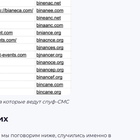
а которые ведут спуф-СМС
их
х мы поговорим ниже, случились именно в