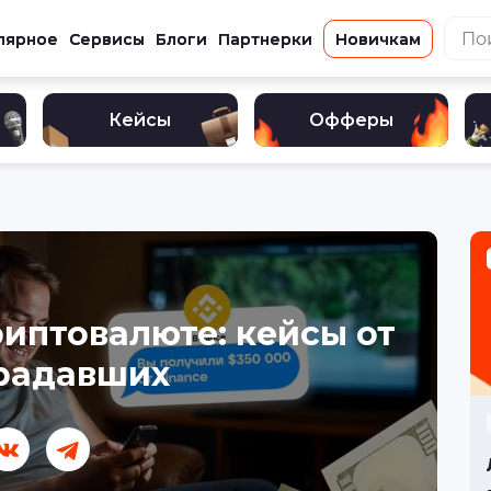
лярное
Сервисы
Блоги
Партнерки
Новичкам
Кейсы
Офферы
иптовалюте: кейсы от
радавших