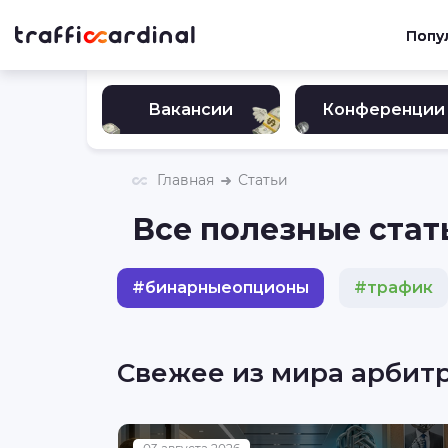
Попу
Вакансии
Конференции
Главная
Статьи
Все полезные стат
#
бинарныеопционы
#
трафик
#
нутра
#
гемблинг
#
инвес
Свежее из мира арбит