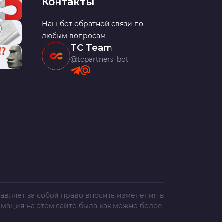
Контакты
Наш бот обратной связи по
любым вопросам
TC Team
@tcpartners_bot
авляет за собой право вносить изменения в
рмация на этом сайте была как можно более