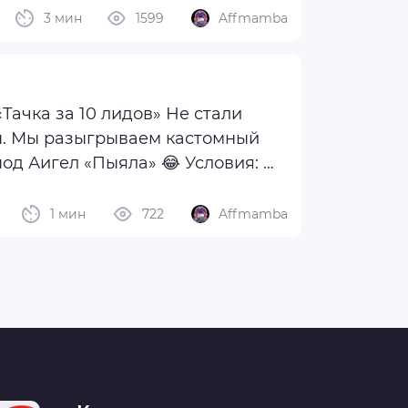
3 мин
1599
Affmamba
ы. Мы разыгрываем кастомный
под Аигел «Пыяла» 😂 Условия: —
ии; — Результаты ...
1 мин
722
Affmamba
й. Трафик шел ...