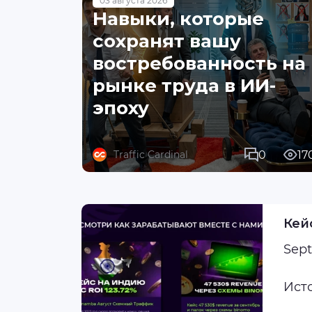
03 августа 2026
Навыки, которые
сохранят вашу
востребованность на
рынке труда в ИИ-
эпоху
0
17
Traffic Cardinal
Кей
Sept