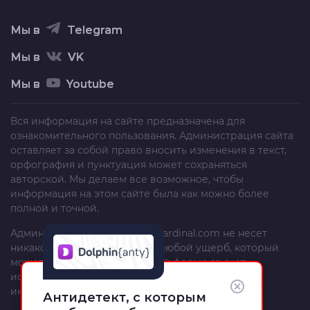
Мы в
Telegram
Мы в
VK
Мы в
Youtube
Вся информация на сайте предназначена для
ознакомительного пользования. Администрация сайта
оставляет за собой право вносить изменения в текст,
орфография и пунктуация может сохраняться
авторской. Мы делаем все возможное, чтобы
информация на этом сайте была как можно более
полной и точной.
Администрация сайта
trafficcardinal.com
не несет
никакой ответственности за любой ущерб, который
может быть причинен в любой форме за счет
использования, неполноты или неправильности
информации, размещенной на этом сайте.
Антидетект, с которым