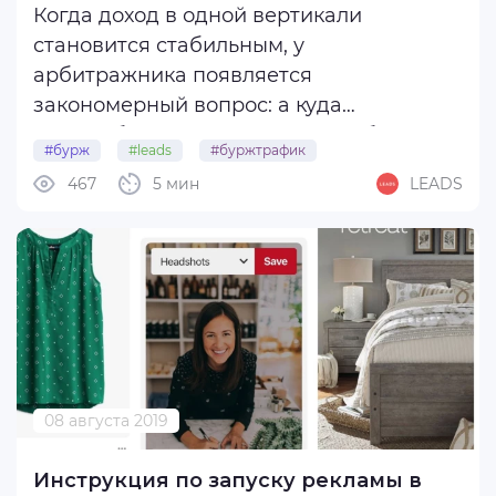
Когда доход в одной вертикали
становится стабильным, у
арбитражника появляется
закономерный вопрос: а куда
масштабироваться дальше, чтобы не
#бурж
#leads
#буржтрафик
слить бюджет в никуда?
467
5 мин
LEADS
Диверсификация — это уже не про моду,
а про грамотный подход роста.
Поэтому сегодня — разберём топ-3
белых вертикали в бурже, ...
08 августа 2019
Инструкция по запуску рекламы в