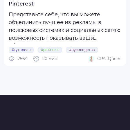
Pinterest
Представьте себе, что вы можете
объединить лучшее из рекламы в
поисковых системах и социальных сетях:
возможность показывать ваши
объявления пользователям, которые
#туториал
#pinterest
#руководство
активно ищут такие продукты, как у вас,
2564
20 мин
CPA_Queen
#инструкция
#буржтрафик
наряду с возможностью продвигать
ваши продукты пользователям,
пассивно просматривающим их ...