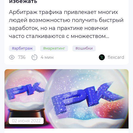
избежать
Арбитраж трафика привлекает многих
людей возможностью получить быстрый
заработок, но на практике новички
часто сталкиваются с множеством
подводных камней. Отсутствие опыта и
#арбитраж
#маркетинг
#ошибки
знаний может привести к серьезным
736
4 мин
flexcard
#арбитражтрафика
#кампания
потерям, поэтому важно заранее знать о
распространенных ошибках и понимать,
как их ...
02 июня 2022