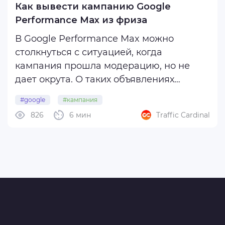
Как вывести кампанию Google
Performance Max из фриза
В Google Performance Max можно
столкнуться с ситуацией, когда
кампания прошла модерацию, но не
дает окрута. О таких объявлениях
говорят, что они зафризены. Это
#google
#кампания
насущная проблема для
826
6 мин
Traffic Cardinal
#google_performance_max
#фриз
арбитражников, которые льют
Performance Max, ведь причина
заморозки на первый взгляд
неочевидна. Одни считают, ...