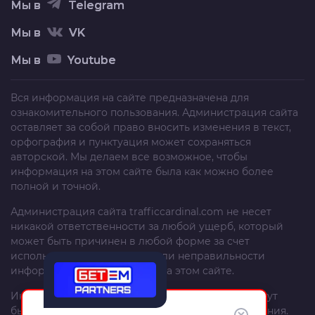
Мы в
Telegram
Мы в
VK
Мы в
Youtube
Вся информация на сайте предназначена для
ознакомительного пользования. Администрация сайта
оставляет за собой право вносить изменения в текст,
орфография и пунктуация может сохраняться
авторской. Мы делаем все возможное, чтобы
информация на этом сайте была как можно более
полной и точной.
Администрация сайта
trafficcardinal.com
не несет
никакой ответственности за любой ущерб, который
может быть причинен в любой форме за счет
использования, неполноты или неправильности
информации, размещенной на этом сайте.
Информация и рекомендации на этом сайте могут
быть изменены без предварительного уведомления.