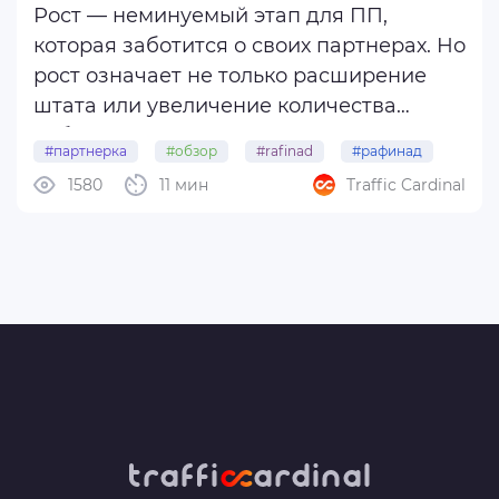
Рост — неминуемый этап для ПП,
которая заботится о своих партнерах. Но
рост означает не только расширение
штата или увеличение количества
вебов. Это в первую очередь
#партнерка
#обзор
#rafinad
#рафинад
постоянное улучшение качества и
1580
11 мин
Traffic Cardinal
внедрение новых инструментов для
более эффективного сотрудничества.
Сегодня мы расскажем о ...