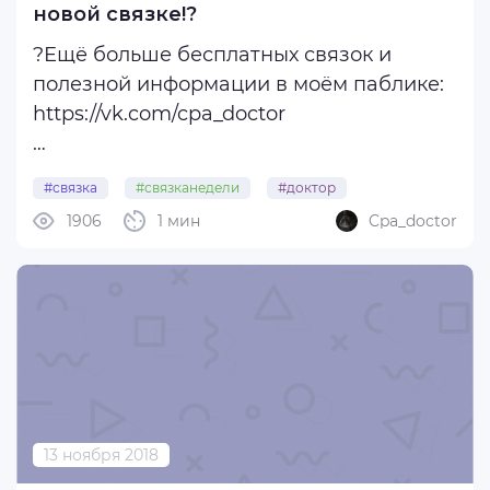
новой связке!?
?Ещё больше бесплатных связок и
полезной информации в моём паблике:
https://vk.com/cpa_doctor
Пишите в комментариях насущные
#связка
#связканедели
#доктор
вопросы. Лайкате пост, если
1906
1 мин
Cpa_doctor
информация полезна, это стимулирует
писать вновь ;)
13 ноября 2018