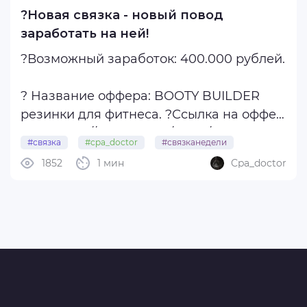
?Новая связка - новый повод
заработать на ней!
?Возможный заработок: 400.000 рублей.
? Название оффера: BOOTY BUILDER
резинки для фитнеса. ?Ссылка на оффер
в Ад1: http://office.ad1.ru/offers/13372 ?Топ
#связка
#cpa_doctor
#связканедели
лендинг: https://savetext.ru/JDnd0HuW ?
1852
1 мин
Cpa_doctor
#доктор
Ца оффера: Мужчины от 19 до 38 лет. ?
Гео: RU - рекомендую лить на данное
гео. ...