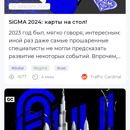
05 февраля 2024
SiGMA 2024: карты на стол!
2023 год был, мягко говоря, интересным:
иной раз даже самые прошаренные
специалисты не могли предсказать
развитие некоторых событий. Впрочем,
непредсказуемость — отличительная
#dubai
#sigma
#uae
черта цифрового бизнеса в целом:
1677
4 мин
Traffic Cardinal
арбитражники постоянно находятся в
поиске новых возможностей, создают
полезные ...