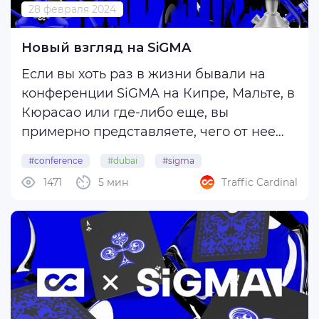
28 февраля 2024
Новый взгляд на SiGMA
Если вы хоть раз в жизни бывали на
конференции SiGMA на Кипре, Мальте, в
Кюрасао или где-либо еще, вы
примерно представляете, чего от нее
ожидать. По павильону расхаживают
#conference
#dubai
#sigma
довольные арбитражники, размахивая
1471
5 мин
Traffic Cardinal
#sigmaconference
#uae
бейджиками и обсуждая будущие
перспективные проекты; кто-то уже
предается мечтам о ...