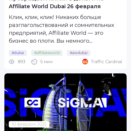
Affiliate World Dubai 26 февраля
Клик, клик, клик! Никаких больше
разглагольствований и сомнительных
предприятий, Affiliate World — это
бизнес во плоти. Вы немного
раскачались на SiGMA, освежили
#dubai
#affiliateworld
#awdubai
навыки нетворкинга, попрактиковали
893
5 мин
Traffic Cardinal
#affiliateworlddubai
#uae
свои самые очаровательные улыбки и
богатый смех с просторов TikTok,
поэтому теперь полностью ...
10 февраля 2025