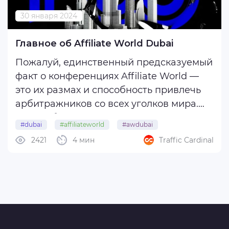
30 января 2024
Главное об Affiliate World Dubai
Пожалуй, единственный предсказуемый
факт о конференциях Affiliate World —
это их размах и способность привлечь
арбитражников со всех уголков мира.
Люди общаются, завязывают
#dubai
#affiliateworld
#awdubai
знакомства и создают уникальные
2421
4 мин
Traffic Cardinal
#affiliateworlddubai
#uae
инновационные решения, которые в
дальнейшем помогают получить
наибольшую возможную ...