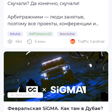
Скучали? Да конечно, скучали!
Арбитражники — люди занятые,
поэтому все проекты, конференции и
даже вечеринки должны трепетно
#dubai
#affiliateworld
#awdubai
вноситься в тщательно выверенное
464
5 мин
Traffic Cardinal
#affiliateworlddubai
расписание, чтобы одно мероприятие
ненароком не наложилось на другое и
не испортило таким образом
настроение, поэтому Affiliate ...
26 февраля 2025
Февральская SiGMA. Как там в Дубае?