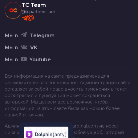
TC Team
@tcpartners_bot
Мы в
Telegram
Мы в
VK
Мы в
Youtube
Вся информация на сайте предназначена для
ознакомительного пользования. Администрация сайта
оставляет за собой право вносить изменения в текст,
орфография и пунктуация может сохраняться
авторской. Мы делаем все возможное, чтобы
информация на этом сайте была как можно более
полной и точной.
Администрация сайта
trafficcardinal.com
не несет
никакой ответственности за любой ущерб, который