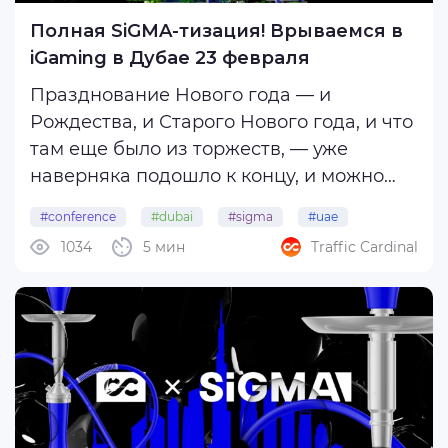
Полная SiGMA-тизация! Врываемся в
iGaming в Дубае 23 февраля
Празднование Нового года — и
Рождества, и Старого Нового года, и что
там еще было из торжеств, — уже
наверняка подошло к концу, и можно
наконец-то выкатиться из-за стола,
#conference
#dubai
#sigma
#uae
осмотреться по сторонам и взглянуть на
1034
5 мин
Traffic Cardinal
#sigmaeurasia
обновленный рынок. Вам, наверное,
кажется, что все погрязло в хаосе, но это
и понятно: ...