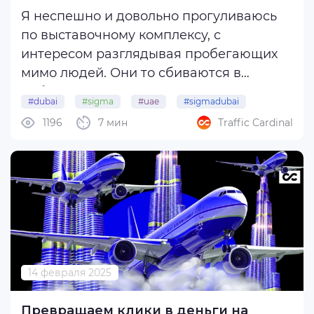
Я неспешно и довольно прогуливаюсь
по выставочному комплексу, с
интересом разглядывая пробегающих
мимо людей. Они то сбиваются в
небольшие группы, то расходятся; их
#dubai
#sigma
#uae
#sigmadubai
длинные ланьярды поблескивают
1196
7 мин
Traffic Cardinal
бейджиками. SiGMA уже в самом
разгаре и бурлит активностью:
оголодавшие по крупным событиям ...
14 февраля 2025
Превращаем клики в деньги на