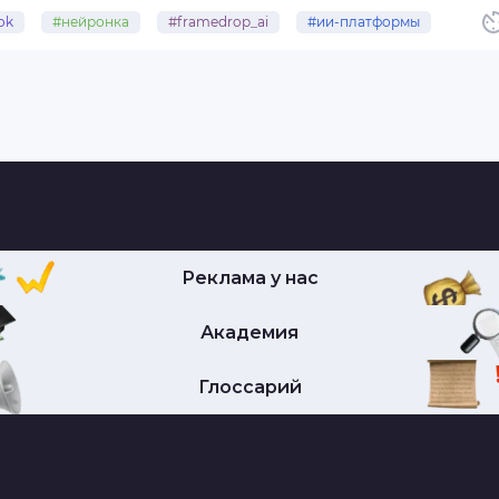
ok
#нейронка
#framedrop_ai
#ии-платформы
Реклама у нас
Академия
Глоссарий