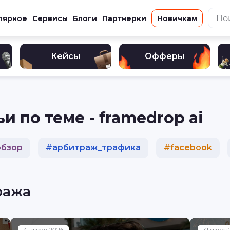
лярное
Сервисы
Блоги
Партнерки
Новичкам
Кейсы
Офферы
и по теме - framedrop ai
обзор
#
арбитраж_трафика
#
facebook
#
кейс
#
реклама
#
разбор
#
криптова
ража