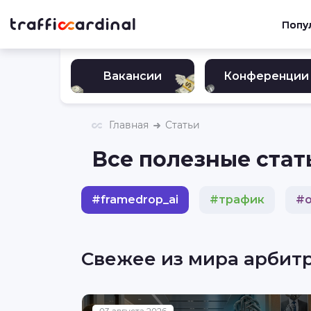
Попу
Вакансии
Конференции
Главная
Статьи
Все полезные стать
#
framedrop_ai
#
трафик
#
#
инвестиции
#
гемблинг
Свежее из мира арбит