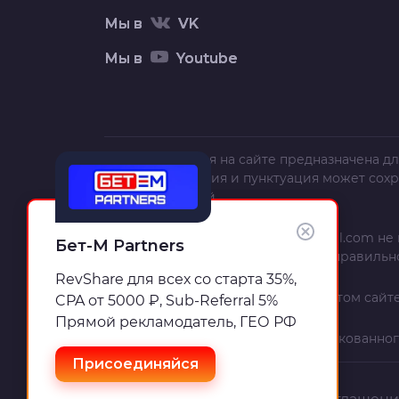
Мы в
VK
Мы в
Youtube
Вся информация на сайте предназначена дл
текст, орфография и пунктуация может сох
полной и точной.
Администрация сайта
trafficcardinal.com
не 
Бет-М Partners
использования, неполноты или неправильн
RevShare для всех со старта 35%,
Информация и рекомендации на этом сайте
CPA от 5000 ₽, Sub-Referral 5%
Прямой рекламодатель, ГЕО РФ
Если вы – автор материала, опубликованног
Присоединяйся