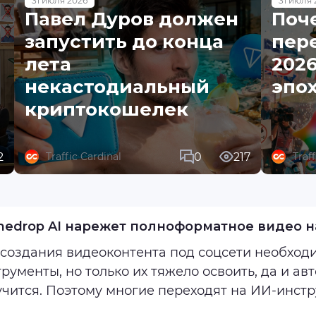
31 июля 2026
31 июля 
Павел Дуров должен
Поч
запустить до конца
пере
лета
2026
некастодиальный
эпо
криптокошелек
2
0
217
Traffic Cardinal
Traf
medrop AI нарежет полноформатное видео 
 создания видеоконтента под соцсети необхо
рументы, но только их тяжело освоить, да и ав
чится. Поэтому многие переходят на ИИ-инстр
ши и могут ли они полноценно заменить ПО для