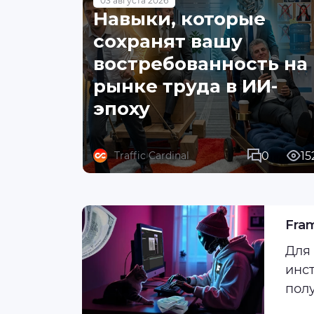
03 августа 2026
Навыки, которые
сохранят вашу
востребованность на
рынке труда в ИИ-
эпоху
0
15
Traffic Cardinal
Fra
Для
инст
полу
хоро