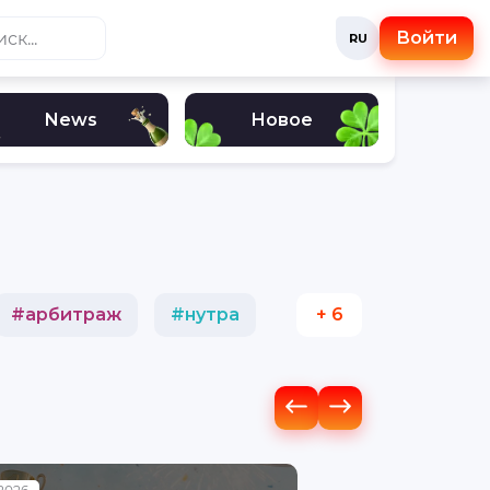
Войти
RU
News
Новое
#
арбитраж
#
нутра
+ 6
люта