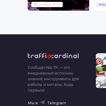
08 ноября 2024
#tikt
Сообщество ТК — это
ежедневный источник
знаний, инструменты для
работы и митапы. Будь
первым!
Мы в
Telegram