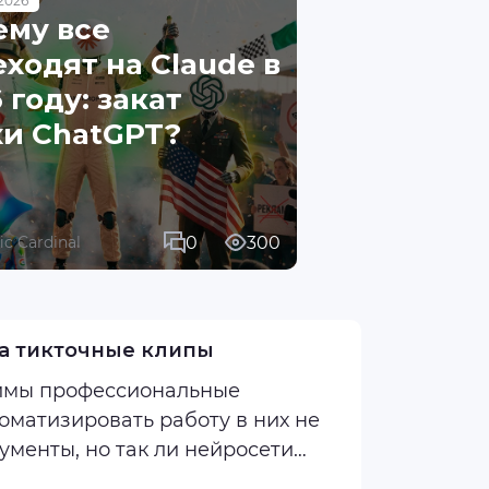
2026
ему все
ходят на Claude в
 году: закат
хи ChatGPT?
0
300
fic Cardinal
на тикточные клипы
димы профессиональные
томатизировать работу в них не
ументы, но так ли нейросети
 редактирования видео? ...