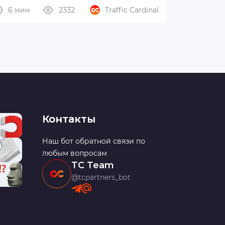
6 мин
2332
Traffic Cardinal
Контакты
Наш бот обратной связи по
любым вопросам
TC Team
@tcpartners_bot