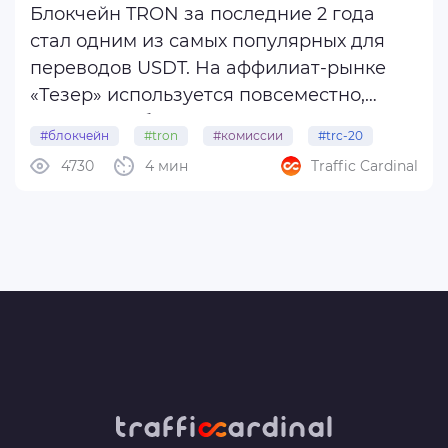
Блокчейн TRON за последние 2 года
стал одним из самых популярных для
переводов USDT. На аффилиат-рынке
«Тезер» используется повсеместно,
каждому вебу приходится держать на
#блокчейн
#tron
#комиссии
#trc-20
кошельке стейблкоин для ежедневных
4730
4 мин
Traffic Cardinal
покупок.
В новой статье разбираемся, с чем
связан кратный рост затрат на
переводы ...