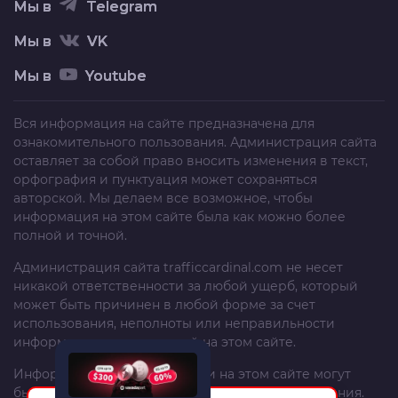
Мы в
Telegram
Мы в
VK
Мы в
Youtube
Вся информация на сайте предназначена для
ознакомительного пользования. Администрация сайта
оставляет за собой право вносить изменения в текст,
орфография и пунктуация может сохраняться
авторской. Мы делаем все возможное, чтобы
информация на этом сайте была как можно более
полной и точной.
Администрация сайта
trafficcardinal.com
не несет
никакой ответственности за любой ущерб, который
может быть причинен в любой форме за счет
использования, неполноты или неправильности
информации, размещенной на этом сайте.
Информация и рекомендации на этом сайте могут
быть изменены без предварительного уведомления.