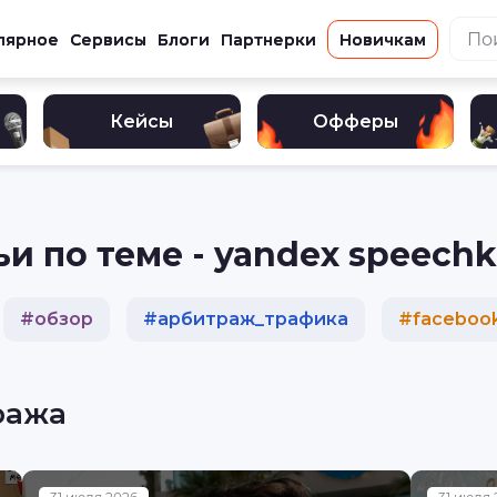
лярное
Сервисы
Блоги
Партнерки
Новичкам
Кейсы
Офферы
и по теме - yandex speechk
#
обзор
#
арбитраж_трафика
#
faceboo
блинг
#
кейс
#
реклама
#
разбор
ража