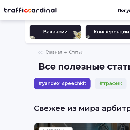
Попу
Вакансии
Конференции
Главная
Статьи
Все полезные стать
#
yandex_speechkit
#
трафик
#
нутра
#
инвестиции
#
гем
Свежее из мира арбит