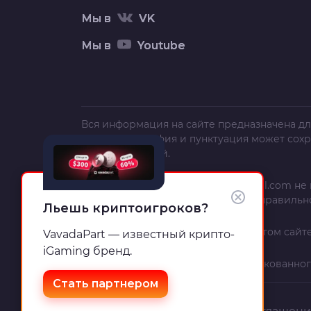
Мы в
VK
Мы в
Youtube
Вся информация на сайте предназначена дл
текст, орфография и пунктуация может сох
полной и точной.
Администрация сайта
trafficcardinal.com
не 
использования, неполноты или неправильн
Льешь криптоигроков?
Информация и рекомендации на этом сайте
VavadaPart — известный крипто-
iGaming бренд.
Если вы – автор материала, опубликованног
Стать партнером