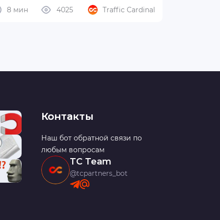
8 мин
4025
Traffic Cardinal
Контакты
Наш бот обратной связи по
любым вопросам
TC Team
@tcpartners_bot