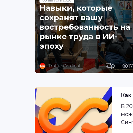
03 августа 2026
Навыки, которые
сохранят вашу
востребованность на
рынке труда в ИИ-
эпоху
0
17
Traffic Cardinal
Как
В 20
мож
Синт
для 