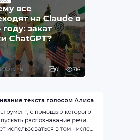
2026
ему все
ходят на Claude в
 году: закат
хи ChatGPT?
0
316
fic Cardinal
чивание текста голосом Алиса
инструмент, с помощью которого
апускать распознавание речи.
ет использоваться в том числе
ботать на ...