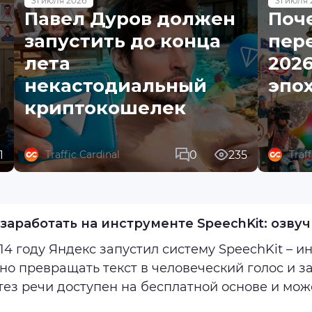
31 июля 2026
31 июля 
Павел Дуров должен
Поч
запустить до конца
пере
лета
2026
некастодиальный
эпо
криптокошелек
1
0
235
Traffic Cardinal
Traf
 заработать на инструменте SpeechKit: озву
14 году Яндекс запустил систему SpeechKit – 
но превращать текст в человеческий голос и з
ез речи доступен на бесплатной основе и мож
коммерческих проектов. Рассказываем, как зара