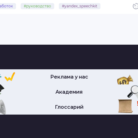
аботок
#руководство
#yandex_speechkit
Реклама у нас
Академия
Глоссарий