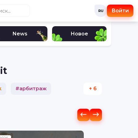
Войти
RU
News
Новое
it
k
#
арбитраж
+ 6
#
криптовалюта