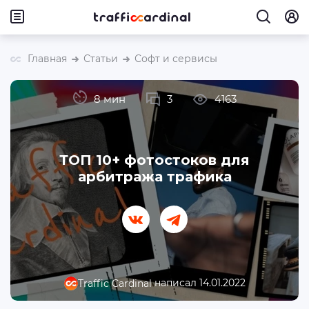
Главная
Статьи
Софт и сервисы
8 мин
3
4163
ТОП 10+ фотостоков для
арбитража трафика
написал 14.01.2022
Traffic Cardinal