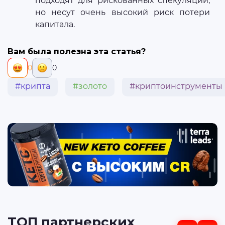
подходят для рискованных спекуляций,
но несут очень высокий риск потери
капитала.
Вам была полезна эта статья?
0
0
#крипта
#золото
#криптоинструменты
ТОП партнерских