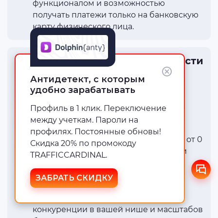
функционалом и возможностью
получать платежи только на банковскую
карту физического лица.
Сколько стоит открыть и вести
бизнес-профиль на Авито?
Антидетект, с которым
удобно зарабатывать
Сама процедура регистрации и
проверки реквизитов абсолютно
Профиль в 1 клик. Переключение
бесплатна. Основные регулярные
между учеткам. Пароли на
расходы связаны с подключением
профилях. Постоянные обновы!
платных тарифных планов (диапазон от 0
Скидка 20% по промокоду
до примерно 4000 рублей в месяц) и
TRAFFICCARDINAL.
бюджетом на услуги продвижения
объявлений. Итоговая сумма затрат
ЗАБРАТЬ СКИДКУ
напрямую зависит от выбранной
маркетинговой стратегии, уровня
конкуренции в вашей нише и масштабов