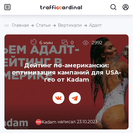
Главная
Статьи
Вертикали
Адалт
6 мин
0
2992
Дейтинг по-американски:
оптимизация кампаний для USA-
гео от Kadam
написал 23.10.2023
Kadam