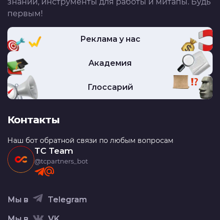
знаний, инструменты для работы и митапы. Будь
первым!
Реклама у нас
Академия
Глоссарий
Контакты
Наш бот обратной связи по любым вопросам
TC Team
@tcpartners_bot
Мы в
Telegram
Мы в
VK