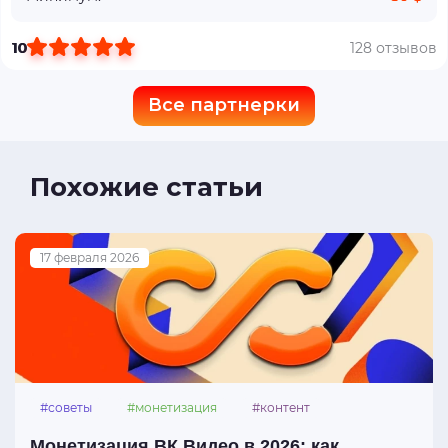
10
128 отзывов
Все партнерки
Похожие статьи
17 февраля 2026
#советы
#монетизация
#контент
#вк_видео
Монетизация ВК Видео в 2026: как