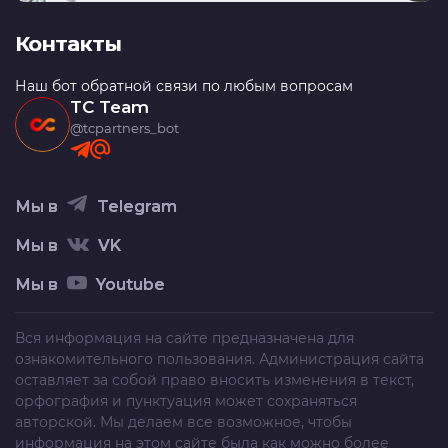
Контакты
Наш бот обратной связи по любым вопросам
TC Team
@tcpartners_bot
Мы в
Telegram
Мы в
VK
Мы в
Youtube
Вся информация на сайте предназначена для
ознакомительного пользования. Администрация сайта
оставляет за собой право вносить изменения в текст,
орфография и пунктуация может сохраняться
авторской. Мы делаем все возможное, чтобы
информация на этом сайте была как можно более