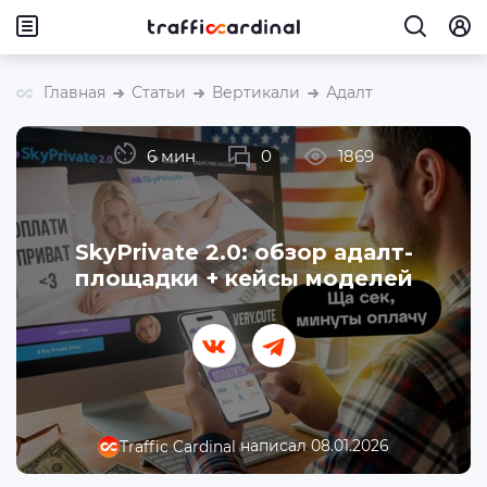
Главная
Статьи
Вертикали
Адалт
6 мин
0
1869
SkyPrivate 2.0: обзор адалт-
площадки + кейсы моделей
написал 08.01.2026
Traffic Cardinal