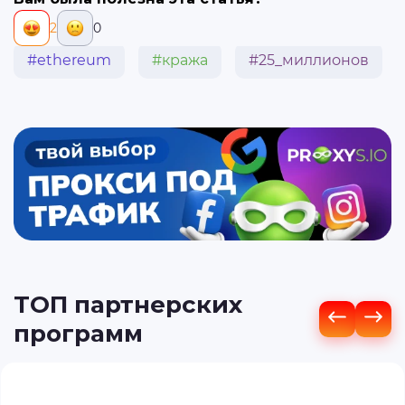
2
0
#ethereum
#кража
#25_миллионов
ТОП партнерских
программ