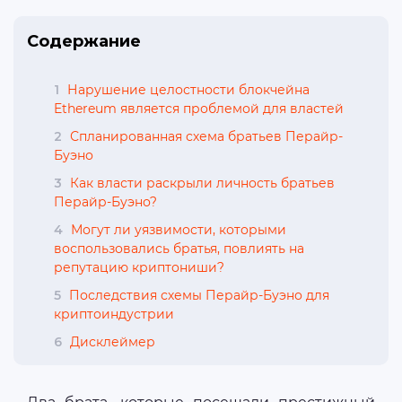
Содержание
1
Нарушение целостности блокчейна
Ethereum является проблемой для властей
2
Спланированная схема братьев Перайр-
Буэно
3
Как власти раскрыли личность братьев
Перайр-Буэно?
4
Могут ли уязвимости, которыми
воспользовались братья, повлиять на
репутацию криптониши?
5
Последствия схемы Перайр-Буэно для
криптоиндустрии
6
Дисклеймер