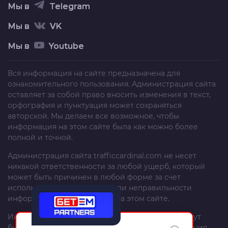
Мы в
Telegram
Мы в
VK
Мы в
Youtube
Вся информация на сайте предназначена для
ознакомительного пользования. Администрация сайта
оставляет за собой право вносить изменения в текст,
орфография и пунктуация может сохраняться
авторской. Мы делаем все возможное, чтобы
информация на этом сайте была как можно более
полной и точной.
Администрация сайта
trafficcardinal.com
не несет
никакой ответственности за любой ущерб, который
может быть причинен в любой форме за счет
использования, неполноты или неправильности
информации, размещенной на этом сайте.
Информация и рекомендации на этом сайте могут
быть изменены без предварительного уведомления.