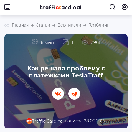
Главная
Статьи
Вертикали
Гемблинг
6 мин
1
3961
Как решала проблему с
платежками TeslaTraff
написал 28.06.2022
Traffic Cardinal