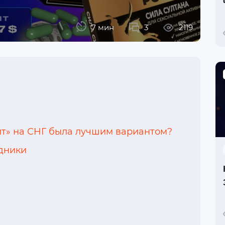
7 мин
3
2119
ит» на СНГ была лучшим вариантом?
одники