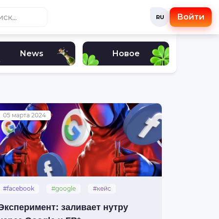
Войти
RU
News
Новое
05 марта 2024
#facebook
#google
#кейс
#нутра
#залив
Эксперимент: заливает нутру