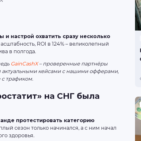
 и настрой охватить сразу несколько
асштабность, ROI в 124% – великолепный
ва в полгода.
ведь
GainCashX
– проверенные партнёры
я актуальными кейсами с нашими офферами,
 с трафиком.
ростатит» на СНГ была
анде протестировать категорию
плый сезон только начинался, а с ним начал
ого здоровья.