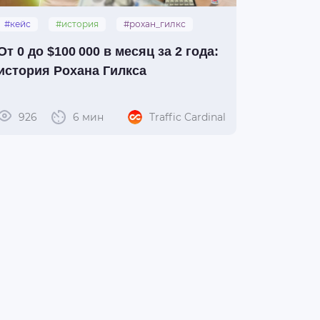
#кейс
#история
#рохан_гилкс
От 0 до $100 000 в месяц за 2 года:
история Рохана Гилкса
926
6 мин
Traffic Cardinal