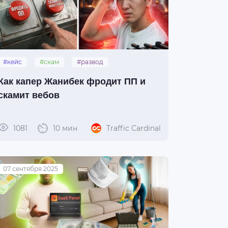
#кейс
#скам
#развод
#жанибек
Как капер Жанибек фродит ПП и
скамит вебов
1081
10 мин
Traffic Cardinal
07 сентября 2025