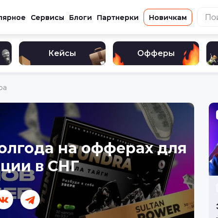
лярное
Сервисы
Блоги
Партнерки
Новичкам
Кейсы
Офферы
ра
полгода на офферах для
ции в СНГ