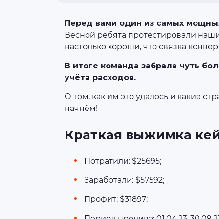
Перед вами один из самых мощны
Весной ребята протестировали наши
настолько хороши, что связка конвер
В итоге команда забрала чуть бо
учёта расходов.
О том, как им это удалось и какие ст
начнём!
Краткая выжимка ке
Потратили: $25695;
Заработали: $57592;
Профит: $31897;
Период пролива: 01.04.23-30.09.2