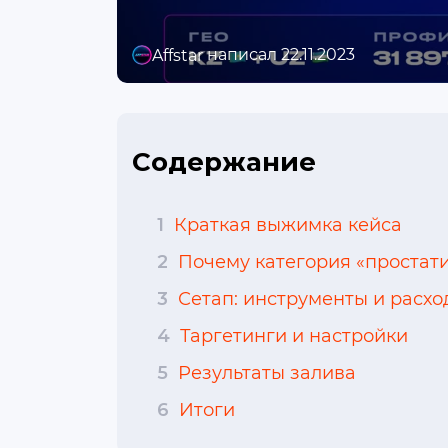
написал 22.11.2023
Affstar
Содержание
1
Краткая выжимка кейса
2
Почему категория «простат
3
Сетап: инструменты и расх
4
Таргетинги и настройки
5
Результаты залива
6
Итоги