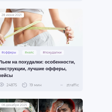
28 июня 2021
#офферы
#кейс
#похудалки
Льем на похудалки: особенности,
инструкции, лучшие офферы,
кейсы
24875
19 мин
ztraffic
06 декабря 2025