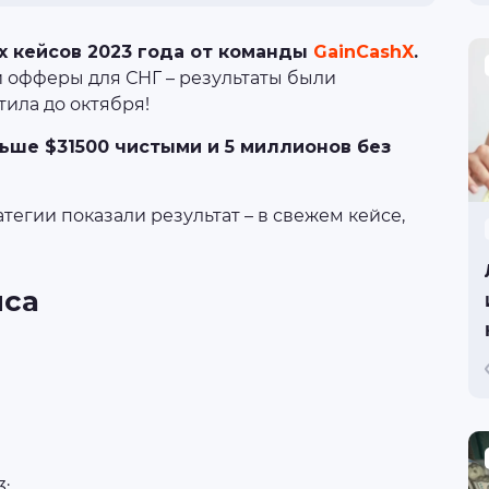
х кейсов 2023 года от команды
GainCashX
.
 офферы для СНГ – результаты были
тила до октября!
льше $31500 чистыми и 5 миллионов без
ратегии показали результат – в свежем кейсе,
йса
3;