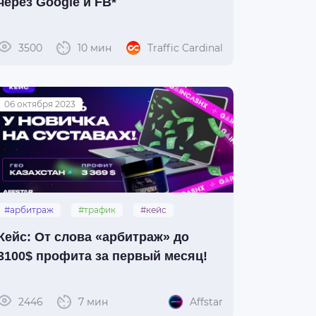
через Google и FB*
3500
10 мин
Traffic Cardinal
06 октября 2023
#арбитраж
#трафик
#кейс
Кейс: От слова «арбитраж» до
3100$ профита за первый месяц!
2446
7 мин
Affstar