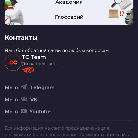
Академия
Глоссарий
Контакты
Наш бот обратной связи по любым вопросам
TC Team
@tcpartners_bot
Мы в
Telegram
Мы в
VK
Мы в
Youtube
Вся информация на сайте предназначена для
ознакомительного пользования. Администрация сайта