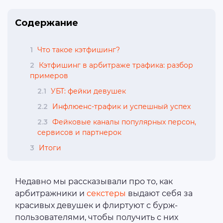
Содержание
1
Что такое кэтфишинг?
2
Кэтфишинг в арбитраже трафика: разбор
примеров
2.1
УБТ: фейки девушек
2.2
Инфлюенс-трафик и успешный успех
2.3
Фейковые каналы популярных персон,
сервисов и партнерок
3
Итоги
Недавно мы рассказывали про то, как
арбитражники и
секстеры
выдают себя за
красивых девушек и флиртуют с бурж-
пользователями, чтобы получить с них