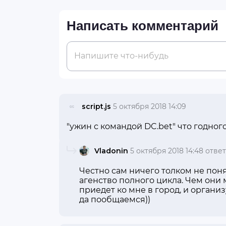
Написать комментарий
Напишите что-нибудь
script.js
5 октября 2018 14:09
"ужин с командой DC.bet" что годного
Vladonin
5 октября 2018 14:48
отве
Честно сам ничего толком не поня
агенство полного цикла. Чем они м
приедет ко мне в город, и организ
да пообщаемся))