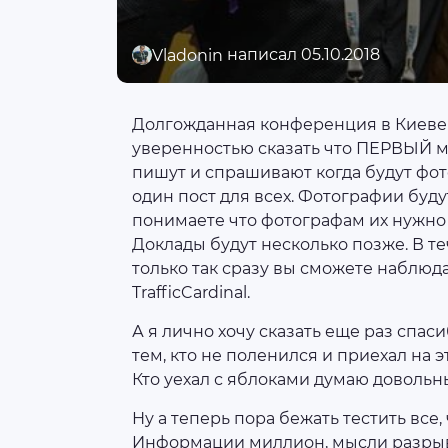
написал 05.10.2018
Vladonin
Долгожданная конференция в Киеве 
уверенностью сказать что ПЕРВЫЙ м
пишут и спрашивают когда будут фот
один пост для всех. Фотографии буд
понимаете что фотографам их нужно 
Доклады будут несколько позже. В т
только так сразу вы сможете наблюда
TrafficCardinal.
А я лично хочу сказать еще раз спас
тем, кто не поленился и приехал на 
Кто уехал с яблоками думаю довольны
Ну а теперь пора бежать тестить все,
Информации миллион, мысли разры