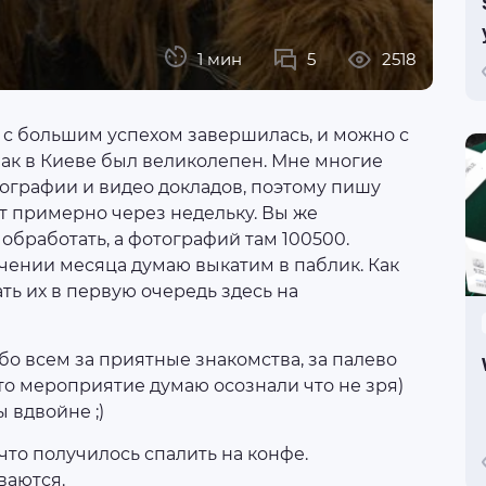
1 мин
5
2518
с большим успехом завершилась, и можно с
ак в Киеве был великолепен. Мне многие
ографии и видео докладов, поэтому пишу
ут примерно через недельку. Вы же
обработать, а фотографий там 100500.
ечении месяца думаю выкатим в паблик. Как
ть их в первую очередь здесь на
ибо всем за приятные знакомства, за палево
это мероприятие думаю осознали что не зря)
 вдвойне ;)
 что получилось спалить на конфе.
ваются.