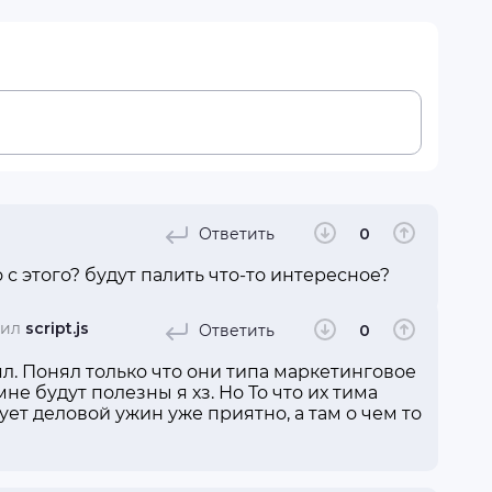
Ответить
0
 с этого? будут палить что-то интересное?
тил
script.js
Ответить
0
л. Понял только что они типа маркетинговое
не будут полезны я хз. Но То что их тима
ует деловой ужин уже приятно, а там о чем то