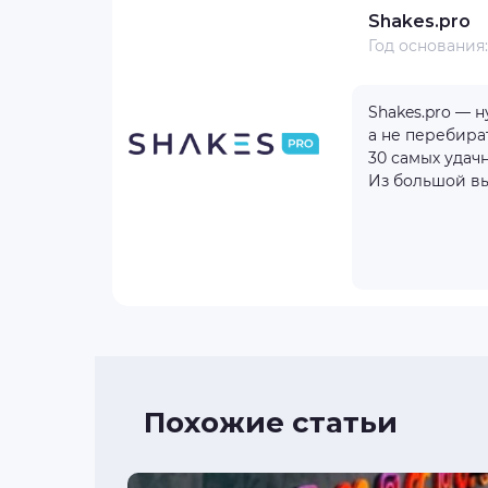
Shakes.pro
Год основания
отзывов
1
Shakes.pro — нутровая партнёрская программа для тех, кто хочет быстрее выходить в плюс,
1000+
а не перебира
100 $
30 самых удач
Из большой вы
бнее
айт
Похожие статьи