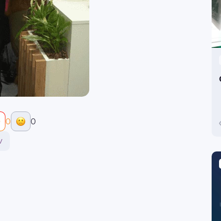
0
0
v