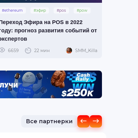
#ethereum
#эфир
#pos
#pow
Переход Эфира на POS в 2022
году: прогноз развития событий от
экспертов
6659
22 мин
SMM_Killa
Все партнерки