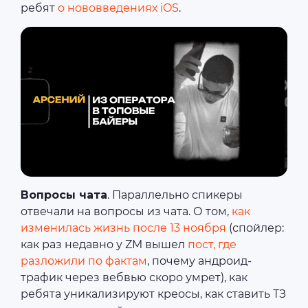
ребят
о нововведениях iOS
.
Вопросы чата
. Параллельно спикеры
отвечали на вопросы из чата. О том,
как
изменилась жизнь после 13 ноября
(спойлер:
как раз недавно у ZM вышел
пост, где
разложили по фактам
, почему андроид-
трафик через вебвью скоро умрет), как
ребята уникализируют креосы, как ставить ТЗ