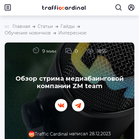
Главная
Статьи
Гайды
Обучение новичков
Интересное
9 мин
0
1855
Обзор стрима медиабаинговой
компании ZM team
написал 28.12.2023
Traffic Cardinal