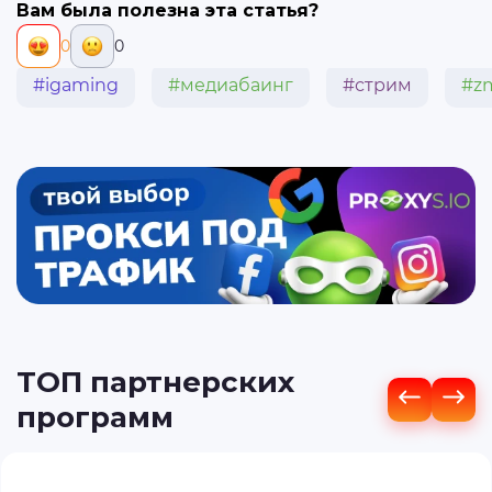
Вам была полезна эта статья?
0
0
#igaming
#медиабаинг
#стрим
#z
ТОП партнерских
программ