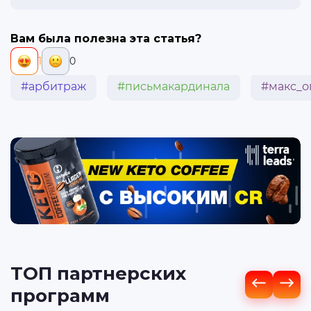
Вам была полезна эта статья?
1
0
#арбитраж
#письмакардинала
#макс_о
ТОП партнерских
программ