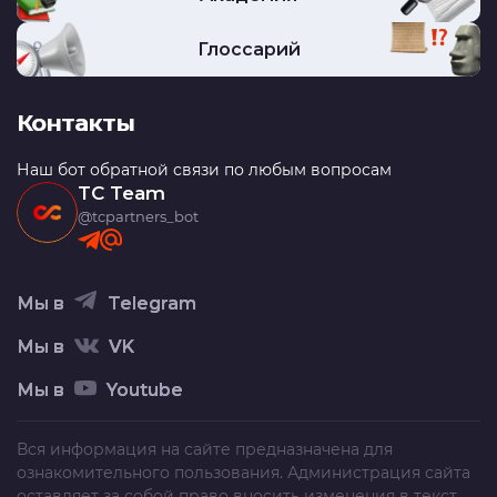
Глоссарий
Контакты
Наш бот обратной связи по любым вопросам
TC Team
@tcpartners_bot
Мы в
Telegram
Мы в
VK
Мы в
Youtube
Вся информация на сайте предназначена для
ознакомительного пользования. Администрация сайта
оставляет за собой право вносить изменения в текст,