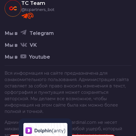
TC Team
@tcpartners_bot
Мы в
Telegram
Мы в
VK
Мы в
Youtube
Вся информация на сайте предназначена для
ознакомительного пользования. Администрация сайта
оставляет за собой право вносить изменения в текст,
орфография и пунктуация может сохраняться
авторской. Мы делаем все возможное, чтобы
информация на этом сайте была как можно более
полной и точной.
Администрация сайта
trafficcardinal.com
не несет
никакой ответственности за любой ущерб, который
может быть причинен в любой форме за счет