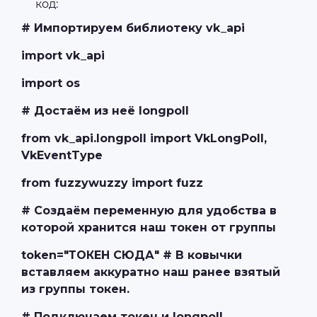
код:
# Импортируем библиотеку vk_api
import vk_api
import os
# Достаём из неё longpoll
from vk_api.longpoll import VkLongPoll,
VkEventType
from fuzzywuzzy import fuzz
# Создаём переменную для удобства в
которой хранится наш токен от группы
token="ТОКЕН СЮДА" # В ковычки
вставляем аккуратно наш ранее взятый
из группы токен.
# Подключаем токен и longpoll