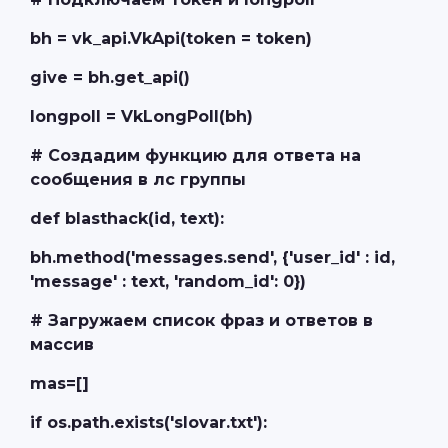
bh = vk_api.VkApi(token = token)
give = bh.get_api()
longpoll = VkLongPoll(bh)
# Создадим функцию для ответа на
сообщения в лс группы
def blasthack(id, text):
bh.method('messages.send', {'user_id' : id,
'message' : text, 'random_id': 0})
# Загружаем список фраз и ответов в
массив
mas=[]
if os.path.exists('slovar.txt'):