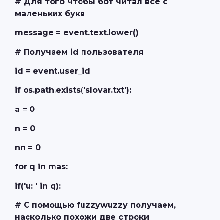
# Для того чтобы бот читал все с
маленьких букв
message = event.text.lower()
# Получаем id пользователя
id = event.user_id
if os.path.exists('slovar.txt'):
a = 0
n = 0
nn = 0
for q in mas:
if('u: ' in q):
# С помощью fuzzywuzzy получаем,
насколько похожи две строки