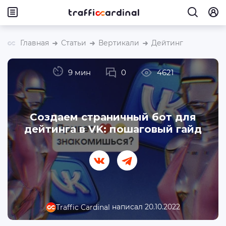
Главная
Статьи
Вертикали
Дейтинг
9 мин
0
4621
Создаем страничный бот для
дейтинга в VK: пошаговый гайд
написал 20.10.2022
Traffic Cardinal