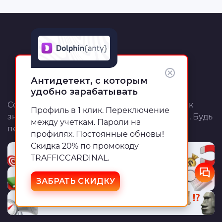
Антидетект, с которым
удобно зарабатывать
Сообщество ТК — это ежедневный источник
Профиль в 1 клик. Переключение
знаний, инструменты для работы и митапы. Будь
между учеткам. Пароли на
первым!
профилях. Постоянные обновы!
Скидка 20% по промокоду
Реклама у нас
TRAFFICCARDINAL.
Академия
ЗАБРАТЬ СКИДКУ
Глоссарий