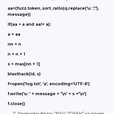
aa=(fuzz.token_sort_ratio(q.replace('u: ',''),
message))
if(aa > a and aa!= a):
a = aa
nn = n
n = n + 1
s = mas[nn + 1]
blasthack(id, s)
f=open('log.txt', 'a', encoding='UTF-8')
f.write('u: ' + message + '\n' + s +'\n')
f.close()
Заменяем фразу “ВАШ ТОКЕН” на ранее