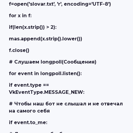
f=open('slovar.txt', 'r', encoding='UTF-8')
for x in f:
if(len(x.strip()) > 2):
mas.append(x.strip().lower())
f.close()
# Слушаем longpoll(Сообщения)
for event in longpoll.listen():
if event.type ==
VkEventType.MESSAGE_NEW:
# Чтобы наш бот не слышал и не отвечал
на самого себя
if event.to_me: