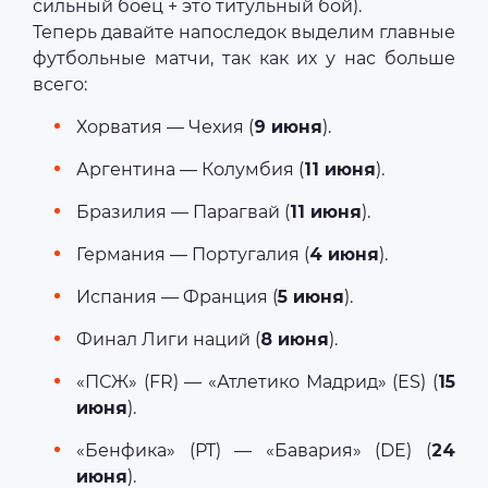
сильный боец + это титульный бой).
Теперь давайте напоследок выделим главные
футбольные матчи, так как их у нас больше
всего:
Хорватия — Чехия (
9 июня
).
Аргентина — Колумбия (
11 июня
).
Бразилия — Парагвай (
11 июня
).
Германия — Португалия (
4 июня
).
Испания — Франция (
5 июня
).
Финал Лиги наций (
8 июня
).
«ПСЖ» (FR) — «Атлетико Мадрид» (ES) (
15
июня
).
«Бенфика» (PT) — «Бавария» (DE) (
24
июня
).