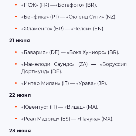
«ПСЖ» (FR) —«Ботафого» (BR).
«Бенфика» (PT) — «Окленд Сити» (NZ).
«Фламенго» (BR) — «Челси» (EN).
21 июня
«Бавария» (DE) — «Бока Хуниорс» (BR).
«Мамелоди Саундс» (ZA) — «Боруссия
Дортмунд» (DE).
«Интер Милан» (IT) — «Урава» (JP).
22 июня
«Ювентус» (IT) — «Видад» (MA).
«Реал Мадрид» (ES) — «Пачука» (MX).
23 июня