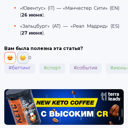
«Ювентус» (IT) — «Манчестер Сити» (EN)
(
26 июня
).
«Зальцбург» (AT) — «Реал Мадрид» (ES)
(
27 июня
).
Вам была полезна эта статья?
1
0
#беттинг
#спорт
#события
#июнь-