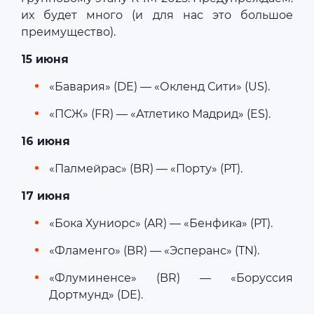
их будет много (и для нас это большое
преимущество).
15 июня
«Бавария» (DE) — «Окленд Сити» (US).
«ПСЖ» (FR) — «Атлетико Мадрид» (ES).
16 июня
«Палмейрас» (BR) — «Порту» (PT).
17 июня
«Бока Хуниорс» (AR) — «Бенфика» (PT).
«Фламенго» (BR) — «Эсперанс» (TN).
«Флуминенсе» (BR) — «Боруссия
Дортмунд» (DE).