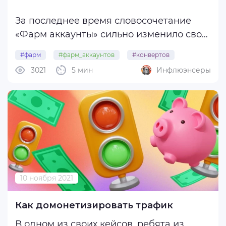
За последнее время словосочетание
«Фарм аккаунты» сильно изменило свой
смысл. Если года три назад это означало
#фарм
#фарм_аккаунтов
#конвертов
аккаунт с качественной социальной
3021
5 мин
Инфлюэнсеры
активностью, серфингом по FB,
просмотром видео, лайки, репосты,
переписки, комментарии. То сейчас это,
как ...
10 ноября 2021
Как домонетизировать трафик
В одном из своих кейсов, ребята из