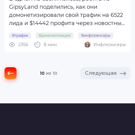
GipsyLand поделились, как они
домонетизировали свой трафик на 6522
лида и $14442 профита через новостные
витрины.
#трафик
#домонетизация
#инфлюенсеры
2356
8 мин
Инфлюэнсеры
#конвертов
Идея огонь! Мы просто получаем
дополнительный доход с уже купленного
трафика на чистом пассиве.
Следующая
10
из 10
«Когда человек кликает на рекламу, ...