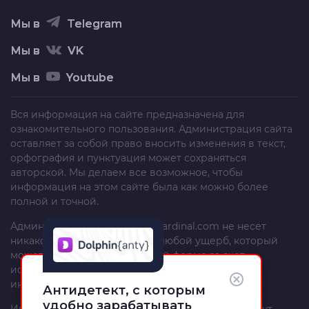
Мы в
Telegram
Мы в
VK
Мы в
Youtube
Вся информация на сайте предназначена для
ознакомительного пользования. Администрация сайта
оставляет за собой право вносить изменения в текст,
орфография и пунктуация может сохраняться
авторской. Мы делаем все возможное, чтобы
информация на этом сайте была как можно более
полной и точной.
Администрация сайта
trafficcardinal.com
не несет
никакой ответственности за любой ущерб, который
может быть причинен в любой форме за счет
использования, неполноты или неправильности
информации, размещенной на этом сайте.
Антидетект, с которым
удобно зарабатывать