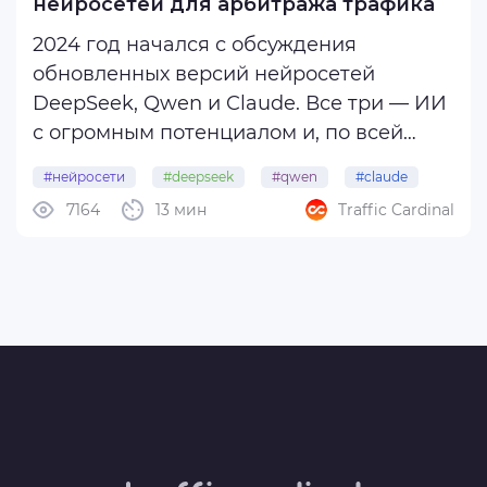
нейросетей для арбитража трафика
2024 год начался с обсуждения
обновленных версий нейросетей
DeepSeek, Qwen и Claude. Все три — ИИ
с огромным потенциалом и, по всей
видимости, могут составить
#нейросети
#deepseek
#qwen
#claude
конкуренцию популярным ChatGPT и
7164
13 мин
Traffic Cardinal
Gemini. Они показывают улучшенные
возможности поиска, более точные
математические навыки, естественный
...