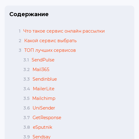
Содержание
1
Что такое сервис онлайн рассылки
2
Какой сервис выбрать
3
ТОП лучших сервисов
3.1
SendPulse
3.2
Mail365
3.3
Sendinblue
3.4
MailerLite
3.5
Mailchimp
3.6
UniSender
3.7
GetResponse
3.8
eSputnik
3.9
Sendsay