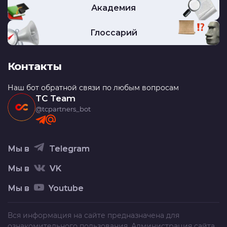
Академия
Глоссарий
Контакты
Наш бот обратной связи по любым вопросам
TC Team
@tcpartners_bot
Мы в
Telegram
Мы в
VK
Мы в
Youtube
Вся информация на сайте предназначена для
ознакомительного пользования. Администрация сайта