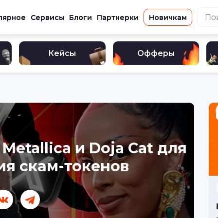
лярное
Сервисы
Блоги
Партнерки
Новичкам
Кейсы
Офферы
Metallica и Doja Cat для
я скам-токенов