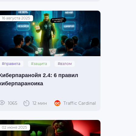
16 августа 2025
#правила
#защита
#взлом
#кибербезопасность
#киберпаранойя
Киберпаранойя 2.4: 6 правил
киберпараноика
1065
12 мин
Traffic Cardinal
02 июня 2025