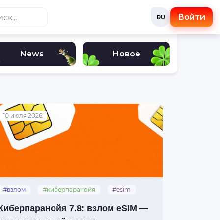
Войти
RU
News
Новое
10 июля 2026
#взлом
#киберпаранойя
#esim
Киберпаранойя 7.8: взлом eSIM —