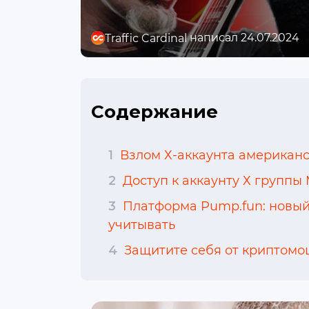
написал 24.07.2024
Traffic Cardinal
Содержание
1
Взлом Х-аккаунта американс
2
Доступ к аккаунту Х группы M
3
Платформа Pump.fun: новый 
учитывать
4
Защитите себя от криптом