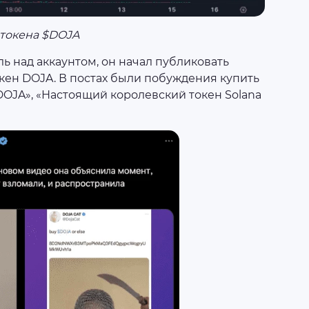
токена $DOJA
ль над аккаунтом, он начал публиковать
ен DOJA. В постах были побуждения купить
OJA», «Настоящий королевский токен Solana