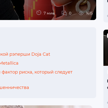
7 мин
0
1615
кой рэперши Doja Cat
etallica
фактор риска, который следует
ошенничества