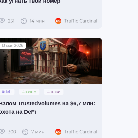
как угнать твой номер
251
14 мин
Traffic Cardinal
13 мая 2026
#defi
#взлом
#атаки
#trustedvolumes
Взлом TrustedVolumes на $6,7 млн:
охота на DeFi
300
7 мин
Traffic Cardinal