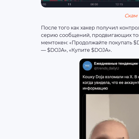
Скам
После того как хакер получил контро
серию сообщений, продвигающих ток
мемтокен: «Продолжайте покупать $D
— $DOJA», «Купите $DOJA».