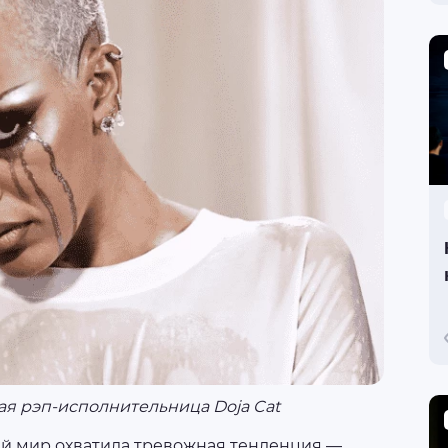
я рэп-исполнительница Doja Cat
й мир охватила тревожная тенденция —