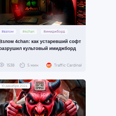
#взлом
#4chan
#имиджборд
Взлом 4chan: как устаревший софт
разрушил культовый имиджборд
1538
5 мин
Traffic Cardinal
10 декабря 2024