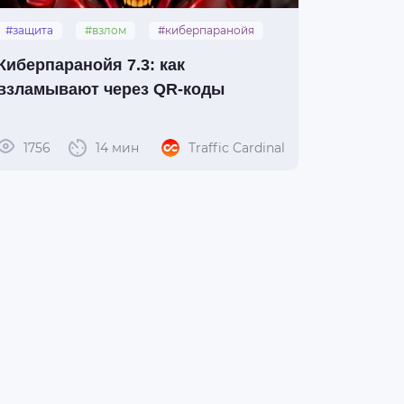
#защита
#взлом
#киберпаранойя
#qr-коды
Киберпаранойя 7.3: как
взламывают через QR-коды
1756
14 мин
Traffic Cardinal