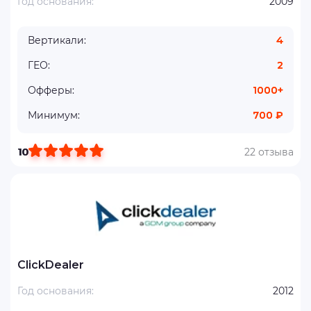
Год основания:
2009
Вертикали:
4
ГЕО:
2
Офферы:
1000+
Минимум:
700 ₽
10
22 отзыва
ClickDealer
Год основания:
2012