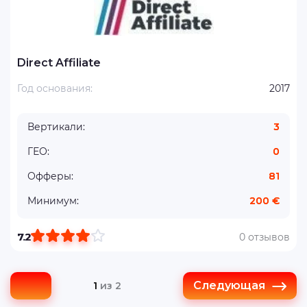
Direct Affiliate
Год основания:
2017
Вертикали:
3
ГЕО:
0
Офферы:
81
Минимум:
200 €
7.2
0 отзывов
Следующая
1
из 2