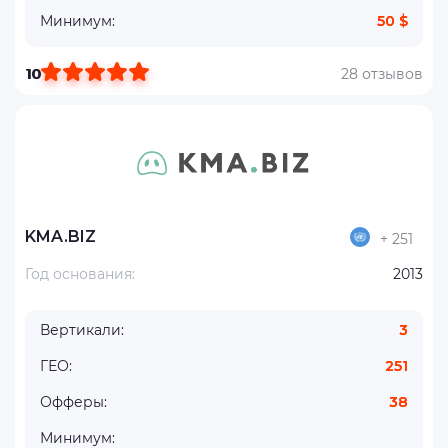
Минимум:
50 $
10
28 отзывов
KMA.BIZ
+ 251
Год основания:
2013
Вертикали:
3
ГЕО:
251
Офферы:
38
Минимум: