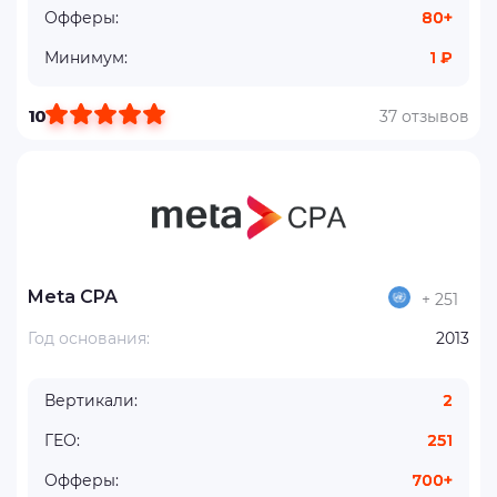
Офферы:
80+
Минимум:
1 ₽
10
37 отзывов
Meta CPA
+ 251
Год основания:
2013
Вертикали:
2
ГЕО:
251
Офферы:
700+