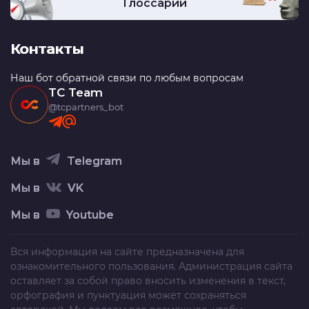
Глоссарий
Контакты
Наш бот обратной связи по любым вопросам
TC Team
@tcpartners_bot
Мы в
Telegram
Мы в
VK
Мы в
Youtube
Вся информация на сайте предназначена для
ознакомительного пользования. Администрация сайта
оставляет за собой право вносить изменения в текст,
орфография и пунктуация может сохраняться