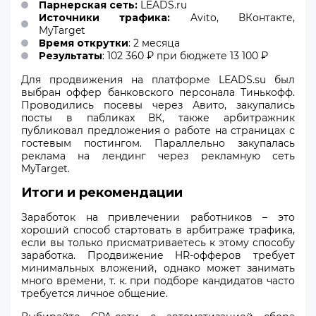
Парнерская сеть:
LEADS.ru
Источники трафика:
Avito, ВКонтакте,
MyTarget
Время открутки
: 2 месяца
Результаты
: 102 360 ₽ при бюджете 13 100 ₽
Для продвижения на платформе LEADS.su был
выбран оффер банковского персонала Тинькофф.
Проводились посевы через Авито, закупались
посты в пабликах ВК, также арбитражник
публиковал предложения о работе на страницах с
гостевым постингом. Параллельно закупалась
реклама на лендинг через рекламную сеть
MyTarget.
Итоги и рекомендации
Заработок на привлечении работников – это
хороший способ стартовать в арбитраже трафика,
если вы только присматриваетесь к этому способу
заработка. Продвижение HR-офферов требует
минимальных вложений, однако может занимать
много времени, т. к. при подборе кандидатов часто
требуется личное общение.