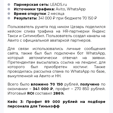
Парнерская сеть:
LEADS.ru
Источники трафика:
Avito, WhatsApp
Время открутки
: 2 месяца
Результаты
: 341 000 ₽ при бюджете 70 150 ₽
Пользователь рунета под ником Цезарь поделился
кейсом слива трафика на HR-партнерки Яндекс
Такси и Ситимобил. Пользователь создал каналы на
Авито с официальной аватаркой партнеров.
Для связи использовались личные сообщения
сайта, также был был подключен бот WhatsApp,
который автоматически отвечал на заявки.
Претендентам высылалась ссылка на лендинг, для
которого был приобретен хостинг. Также
проводилась рассылка спама по WhatsApp по базе,
выкупленной на Авито и HH.
Всего было
вложено 70 150
рублей,
получено
по
окончании –
341 000 ₽
, профит – 270 850 рублей.
Итоговый
ROI
составил
286%
.
Кейс 3: Профит 89 000 рублей на подборе
персонала для Тинькофф