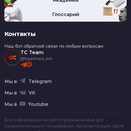
Академия
Глоссарий
Контакты
Наш бот обратной связи по любым вопросам
TC Team
@tcpartners_bot
Мы в
Telegram
Мы в
VK
Мы в
Youtube
Вся информация на сайте предназначена для
ознакомительного пользования. Администрация сайта