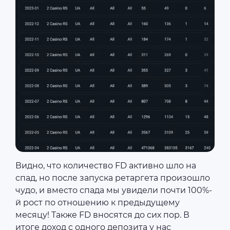
Видно, что количество FD активно шло на
спад, но после запуска ретаргета произошло
чудо, и вместо спада мы увидели почти 100%-
й рост по отношению к предыдущему
месяцу! Также FD вносятся до сих пор. В
итоге доход с одного депозита у нас