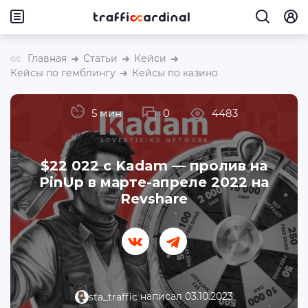
Главная
Статьи
Кейси
Кейсы по гемблингу
Кейсы по казино
5 мин
0
4483
$22 022 c Kadam — пролив на
PinUp в марте-апреле 2022 на
Revshare
написал 03.10.2023
sta_traffic