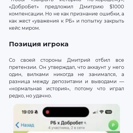
«ДоброБет» предложил Дмитрию $1000
компенсации. Но не как признание ошибки, а
как жест «уважения к РБ» и попытку закрыть
кейс миром.
Позиция игрока
Со своей стороны Дмитрий отбил все
претензии. Он утверждал, что аккаунт у него
один, вилками никогда не занимался, а
разница между депозитами и выводами —
«нормальная история», потому что играл
редко, но удачно.