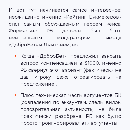
И вот тут начинается самое интересное:
неожиданно именно «Рейтинг Букмекеров»
стал самым обсуждаемым героем кейса.
Формально РБ должен был быть
нейтральным модератором между
«ДоброБет» и Дмитрием, но:
Когда «ДоброБет» предложил закрыть
вопрос компенсацией в $1000, именно
РБ свернул этот вариант (фактически не
дав игроку даже отреагировать на
предложение).
Плюс техническая часть аргументов БК
(совпадения по аккаунтам, следы вилок,
подозрительная активность) не была
практически разобрана. РБ как будто
просто проигнорировал эти аргументы.