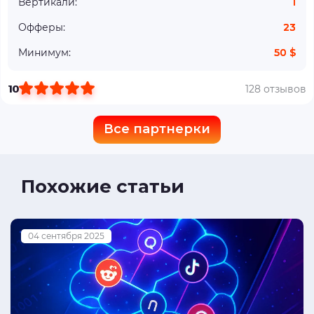
Вертикали:
1
Офферы:
23
Минимум:
50 $
10
128 отзывов
Все партнерки
Похожие статьи
04 сентября 2025