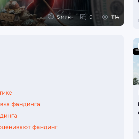
5 мин
0
1114
тике
авка фандинга
ндинга
оценивают фандинг