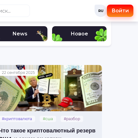
Войти
RU
News
Новое
22 сентября 2025
#криптовалюта
#сша
#разбор
#крипторезерв
Что такое криптовалютный резерв