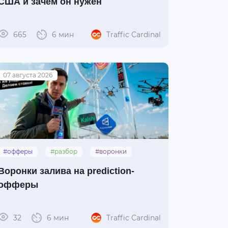
США и зачем он нужен
665
6 мин
Traffic Cardinal
07 августа 2026
#офферы
#разбор
#воронки
#prediction
Воронки залива на prediction-
офферы
32
6 мин
Traffic Cardinal