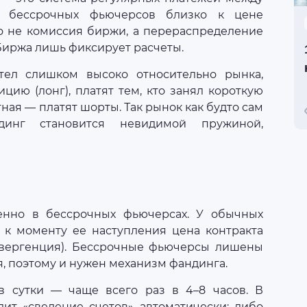
ы бессрочных фьючерсов близко к цене
это не комиссия биржи, а перераспределение
Биржа лишь фиксирует расчеты.
тел слишком высоко относительно рынка,
цию (лонг), платят тем, кто занял короткую
ная — платят шорты. Так рынок как будто сам
динг становится невидимой пружиной,
енно в бессрочных фьючерсах. У обычных
и к моменту ее наступления цена контракта
онвергенция). Бессрочные фьючерсы лишены
, поэтому и нужен механизм фандинга.
в сутки — чаще всего раз в 4–8 часов. В
т «сведение счетов» автоматически: либо