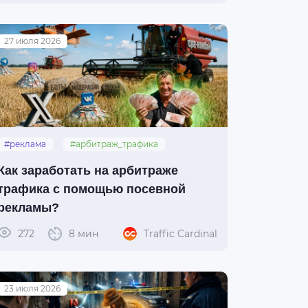
27 июля 2026
#реклама
#арбитраж_трафика
#разбор
#возможности
Как заработать на арбитраже
трафика с помощью посевной
рекламы?
272
8 мин
Traffic Cardinal
23 июля 2026