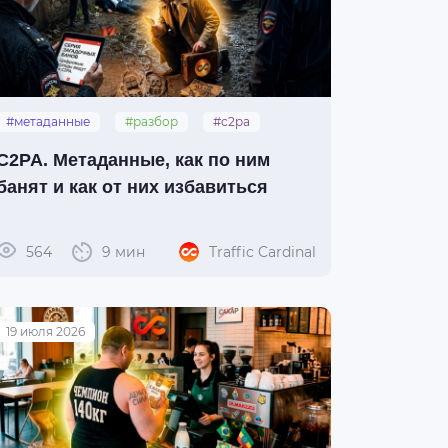
#метаданные
#разбор
#c2pa
C2PA. Метаданные, как по ним
банят и как от них избавиться
564
9 мин
Traffic Cardinal
19 июля 2026