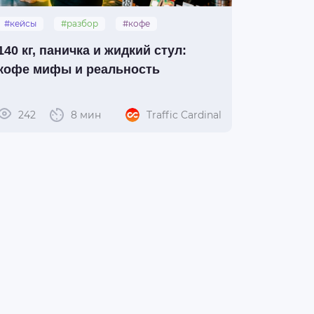
#кейсы
#разбор
#кофе
140 кг, паничка и жидкий стул:
кофе мифы и реальность
242
8 мин
Traffic Cardinal