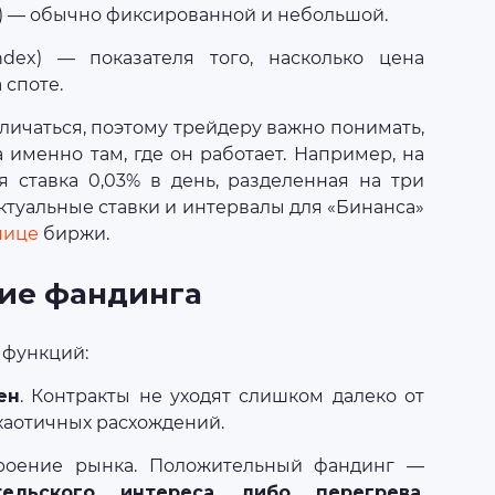
te) — обычно фиксированной и небольшой.
dex) — показателя того, насколько цена
 споте.
личаться, поэтому трейдеру важно понимать,
 именно там, где он работает. Например, на
 ставка 0,03% в день, разделенная на три
Актуальные ставки и интервалы для «Бинанса»
нице
биржи.
ние фандинга
 функций:
ен
. Контракты не уходят слишком далеко от
 хаотичных расхождений.
троение рынка. Положительный фандинг —
тельского интереса либо перегрева
.