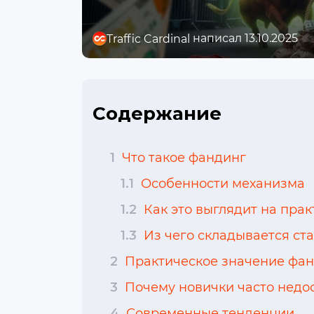
написал 13.10.2025
Traffic Cardinal
Содержание
1
Что такое фандинг
1.1
Особенности механизма
1.2
Как это выглядит на прак
1.3
Из чего складывается ст
2
Практическое значение фа
3
Почему новички часто недо
4
Современные тенденции