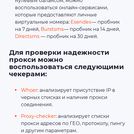
нулевым балансом, можно
воспользоваться онлайн-сервисами,
которые предоставляют личные
виртуальные номера:
Esendex
— пробник
на 7 дней,
Burstsms
— пробник на 14 дней,
Directsms
— пробник на 30 дней.
Для проверки надежности
прокси можно
воспользоваться следующими
чекерами:
Whoer
: анализирует присутствие IP в
черных списках и наличие прокси
соединения.
Proxy-checker
: анализирует списки
прокси адресов по ГЕО, протоколу, пингу
и другим параметрам.