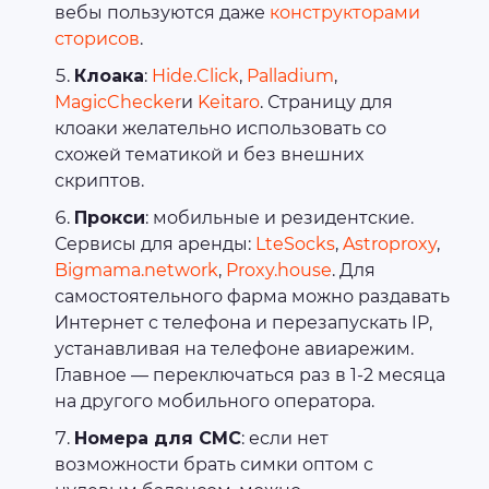
вебы пользуются даже
конструкторами
сторисов
.
Клоака
:
Hide.Click
,
Palladium
,
MagicChecker
и
Keitaro
. Страницу для
клоаки желательно использовать со
схожей тематикой и без внешних
скриптов.
Прокси
: мобильные и резидентские.
Сервисы для аренды:
LteSocks
,
Astroproxy
,
Bigmama.network
,
Proxy.house
. Для
самостоятельного фарма можно раздавать
Интернет с телефона и перезапускать IP,
устанавливая на телефоне авиарежим.
Главное — переключаться раз в 1-2 месяца
на другого мобильного оператора.
Номера для СМС
: если нет
возможности брать симки оптом с