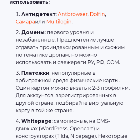
использовать:
Антидетект
:
Аntbrowser
,
Dolfin
,
Самара
или
Multilogin
.
Домены
: первого уровня и
незабаненные. Предпочтение лучше
отдавать проиндексированным и схожим
по тематике дропам, но можно
использовать и свежереги РУ, РФ, COM.
Платежки
: непопулярные в
арбитражной среде физические карты.
Один картон можно вязать к 2-3 профилям.
Для аккаунтов, зарегистрированных в
другой стране, подбирайте виртуальную
карту в той же стране.
Whitepage
: самописные, на CMS-
движках (WordPress, Opencart) и
конструкторах (Tilda, Nicepage). Некоторые