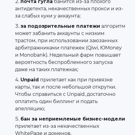
почта гугла
банится из-за плохого
антидетекта, некачественных прокси и из-
за слабых куки у аккаунта;
за подозрительные платежи
алгоритм
может забанить аккаунты с низким
трастом, при использовании заюзанных
арбитражниками платежек (Qiwi, ЮMoney
и Monobank). Недельный фарм повышает
вероятность беспроблемного запуска
даже на таких платежках;
Unpaid
прилетает как при привязке
карты, так и после небольшой открутки.
Чтобы справиться с Unpaid, достаточно
оплатить один биллинг и подать
апелляцию;
бан за неприемлемые бизнес-модели
прилетает из-за некачественных
WhitePage и доменов.