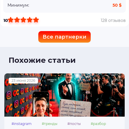
Минимум:
50 $
10
128 отзывов
Все партнерки
Похожие статьи
23 июня 2026
#instagram
#тренды
#посты
#разбор