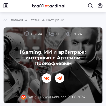
Главная
Статьи
Интервью
8 мин
0
2024
iGaming, ИИ и арбитраж:
интервью с Артемом
Прокофьевым
написал 29.08.2024
Traffic Cardinal