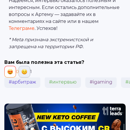
Надеемся, интервью оказалось полезным и
интересным. Если остались дополнительные
вопросы к Артему — задавайте их в
комментариях на сайте или в нашем
Телеграме
. Успехов!
* Meta признана экстремистской и
запрещена на территории РФ.
Вам была полезна эта статья?
0
1
#арбитраж
#интервью
#igaming
#