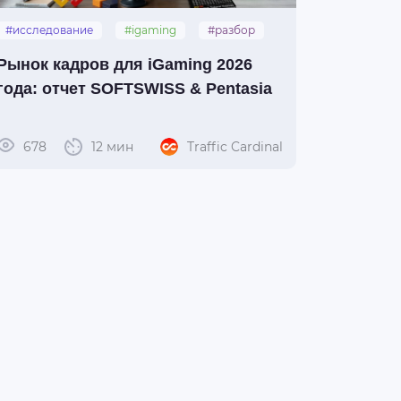
#исследование
#igaming
#разбор
#softswiss
#pentasia
Рынок кадров для iGaming 2026
года: отчет SOFTSWISS & Pentasia
678
12 мин
Traffic Cardinal