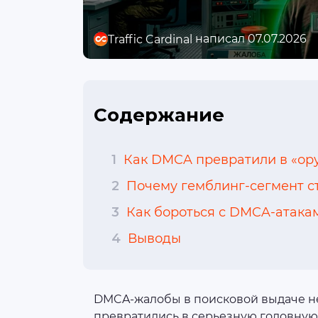
написал 07.07.2026
Traffic Cardinal
Содержание
1
Как DMCA превратили в «ор
2
Почему гемблинг-сегмент с
3
Как бороться с DMCA-атака
4
Выводы
DMCA-жалобы в поисковой выдаче не
превратились в серьезную головную