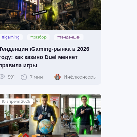
#igaming
#разбор
#тенденции
Тенденции iGaming‑рынка в 2026
году: как казино Duel меняет
правила игры
591
7 мин
Инфлюэнсеры
10 апреля 2026