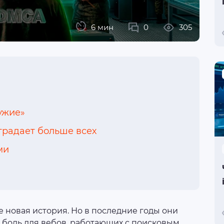
6 мин
0
305
ужие»
традает больше всех
ми
 новая история. Но в последние годы они
 боль для вебов, работающих с поисковым