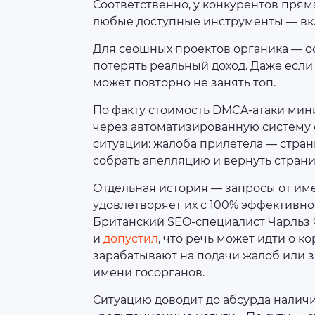
Соответственно, у конкурентов пря
любые доступные инструменты — в
Для сеошных проектов органика — ос
потерять реальный доход. Даже если
может повторно не занять топ.
По факту стоимость DMCA-атаки мин
через автоматизированную систему с
ситуации: жалоба прилетела — страни
собрать апелляцию и вернуть страниц
Отдельная история — запросы от име
удовлетворяет их с 100% эффективно
Британский SEO-специалист Чарльз 
и
допустил
, что речь может идти о 
зарабатывают на подачи жалоб или
имени госорганов.
Ситуацию доводит до абсурда налич