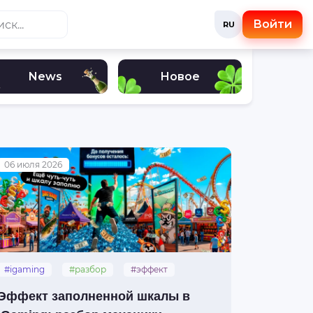
Войти
RU
News
Новое
06 июля 2026
#igaming
#разбор
#эффект
#заполненная_шкала
Эффект заполненной шкалы в