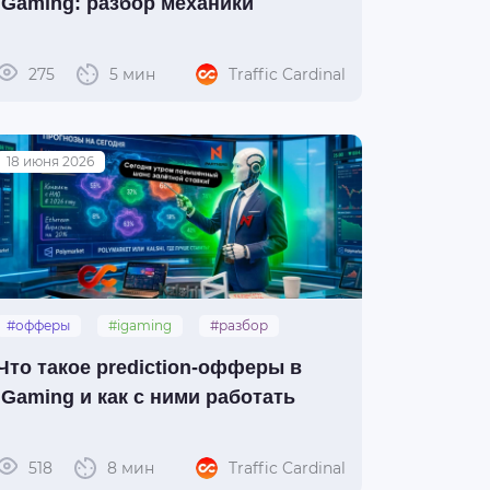
iGaming: разбор механики
275
5 мин
Traffic Cardinal
18 июня 2026
#офферы
#igaming
#разбор
#prediction
Что такое prediction-офферы в
iGaming и как с ними работать
518
8 мин
Traffic Cardinal