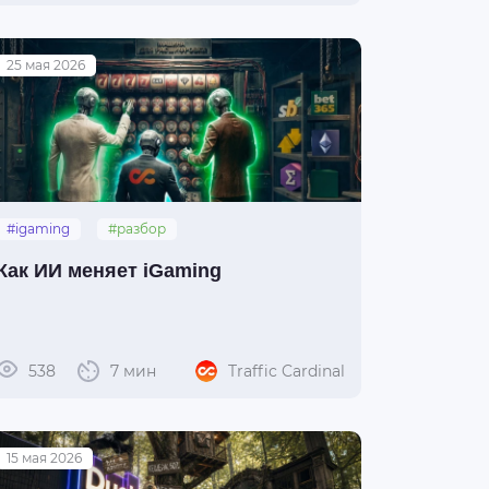
25 мая 2026
#igaming
#разбор
#искусственный_интеллект
Как ИИ меняет iGaming
538
7 мин
Traffic Cardinal
15 мая 2026