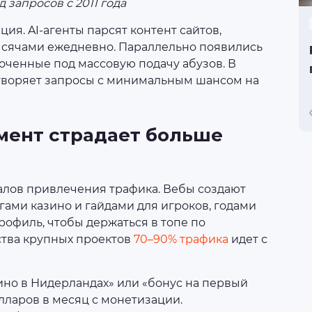
 запросов с 2011 года
ия. AI-агенты парсят контент сайтов,
ысячами ежедневно. Параллельно появились
аточенные под массовую подачу абузов. В
творяет запросы с минимальным шансом на
мент страдает больше
алов привлечения трафика. Вебы создают
гами казино и гайдами для игроков, годами
офиль, чтобы держаться в топе по
ства крупных проектов
70–90% трафика
идет с
ино в Нидерландах» или «бонус на первый
лларов в месяц с монетизации.