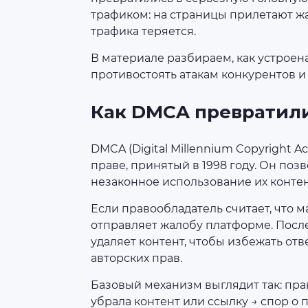
трафиком: на страницы прилетают жа
трафика теряется.
В материале разбираем, как устрое
противостоять атакам конкурентов и
Как DMCA превратили
DMCA (Digital Millennium Copyright 
праве, принятый в 1998 году. Он по
незаконное использование их контен
Если правообладатель считает, что 
отправляет жалобу платформе. Пос
удаляет контент, чтобы избежать от
авторских прав.
Базовый механизм выглядит так: пр
убрала контент или ссылку → спор о