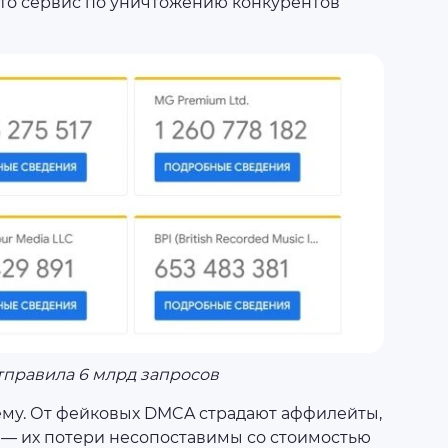
это сервис по уничтожению конкурентов
тправила 6 млрд запросов
му. От фейковых DMCA страдают аффилейты,
— их потери несопоставимы со стоимостью