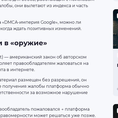
лобы, они вылетают из индекса и часть
на «DMCA-империя Google», можно ли
 когда ждать позитивных изменений.
 в «оружие»
Act) — американский закон об авторском
зволяет правообладателям жаловаться на
та в интернете.
материал размещен без разрешения, он
ле получения жалобы платформа обычно
ветственности за возможное нарушение
авообладатель пожаловался → платформа
 правомерности может решаться уже позже.