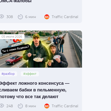
DMCA-жалобы
308
6 мин
Traffic Cardinal
05 июля 2026
#разбор
#эффект
#ложный_консенсус
Эффект ложного консенсуса —
сливаем бабки в пельменную,
потому что все так делают
248
8 мин
Traffic Cardinal