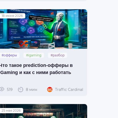
18 июня 2026
#офферы
#igaming
#разбор
#prediction
Что такое prediction-офферы в
iGaming и как с ними работать
519
8 мин
Traffic Cardinal
25 мая 2026