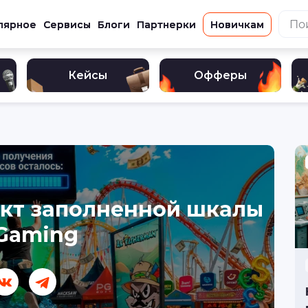
лярное
Сервисы
Блоги
Партнерки
Новичкам
Кейсы
Офферы
ект заполненной шкалы
iGaming