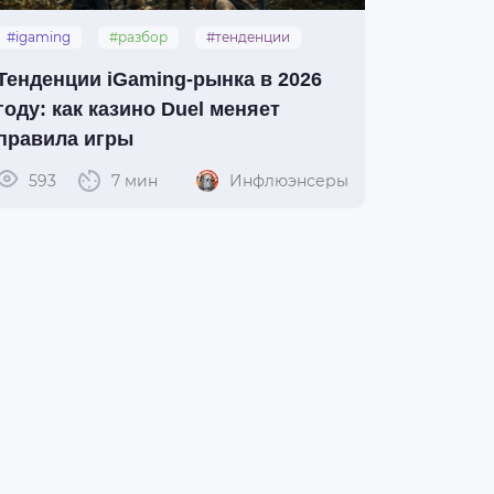
#igaming
#разбор
#тенденции
Тенденции iGaming‑рынка в 2026
году: как казино Duel меняет
правила игры
593
7 мин
Инфлюэнсеры