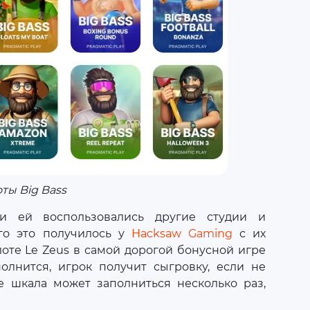
ты Big Bass
 и ей воспользовались другие студии и
го это получилось у
Hacksaw Gaming
с их
лоте Le Zeus в самой дорогой бонусной игре
полнится, игрок получит сыгровку, если не
же шкала может заполниться несколько раз,