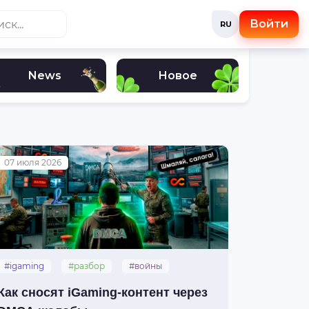
Войти
RU
News
Новое
07 июля 2026
#igaming
#разбор
#войны
#dmca
Как сносят iGaming-контент через