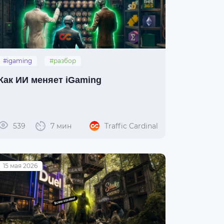
#igaming
#разбор
#искусственный_интеллект
Как ИИ меняет iGaming
539
7 мин
Traffic Cardinal
15 мая 2026