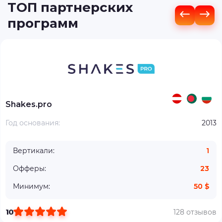
ТОП партнерских
программ
Shakes.pro
Год основания:
2013
Вертикали:
1
Офферы:
23
Минимум:
50 $
10
128 отзывов