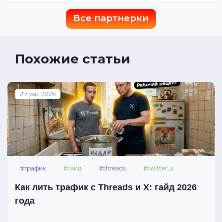
Все партнерки
Похожие статьи
29 мая 2026
#трафик
#гайд
#threads
#twitter_x
Как лить трафик с Threads и X: гайд 2026
года