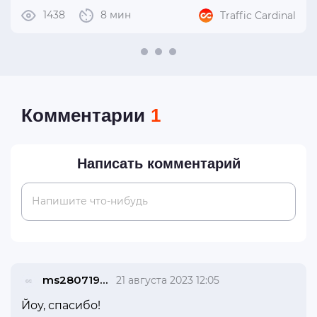
1438
8 мин
Traffic Cardinal
Комментарии
1
Написать комментарий
Напишите что-нибудь
ms28071997
21 августа 2023 12:05
Йоу, спасибо!