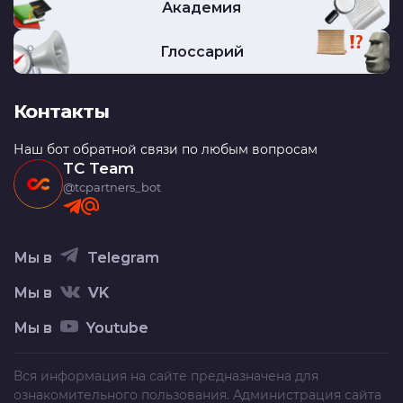
Академия
Глоссарий
Контакты
Наш бот обратной связи по любым вопросам
TC Team
@tcpartners_bot
Мы в
Telegram
Мы в
VK
Мы в
Youtube
Вся информация на сайте предназначена для
ознакомительного пользования. Администрация сайта