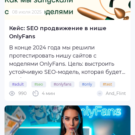
08 июля 2025
Кейс: SEO продвижение в нише
OnlyFans
В конце 2024 года мы решили
протестировать нишу сайтов с
моделями OnlyFans. Цель: выстроить
устойчивую SEO-модель, которая будет
стабильно приводить органический
#adult
#seo
#onlyfans
#only
#test
трафик.
990
4 мин
And_Flint
Для чистоты эксперимента мы
запустили два сайта с разными
стратегиями, чтобы проверить, как
поведение поисковика ...