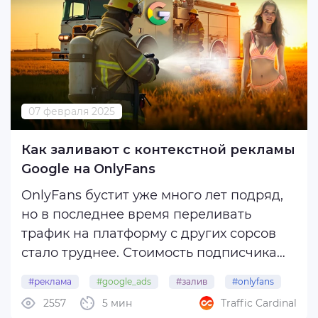
Сегодня рассказываем о том, насколько
интересен адалт-контент ...
07 февраля 2025
Как заливают с контекстной рекламы
Google на OnlyFans
OnlyFans бустит уже много лет подряд,
но в последнее время переливать
трафик на платформу с других сорсов
стало труднее. Стоимость подписчика
растет, конкуренция увеличивается, и
#реклама
#google_ads
#залив
#onlyfans
приходится перестраивать воронки под
2557
5 мин
Traffic Cardinal
новые источники.