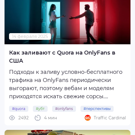
14 февраля 2025
Как заливают с Quora на OnlyFans в
США
Подходы к заливу условно-бесплатного
трафика на OnlyFans периодически
выгорают, поэтому вебам и моделям
приходятся искать свежие сорсы.
Конкуренция в Reddit, Twitter и TikTok
#quora
#убт
#onlyfans
#перспективы
растет по часам, поэтому важно искать
2492
4 мин
Traffic Cardinal
альтернативу.