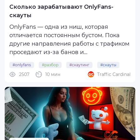
Сколько зарабатывают OnlyFans-
скауты
OnlyFans — одна из ниш, которая
отличается постоянным бустом. Пока
другие направления работы с трафиком
проседают из-за банов и
перенасыщения, адалт-сегмент
#onlyfans
#разбор
#скаутинг
#скауты
продолжает увеличивать объемы.
2507
10 мин
Traffic Cardinal
Сегодня поговорим о необычной
профессии — расскажем, кто такой
скаут, чем он занимается и сколько ...