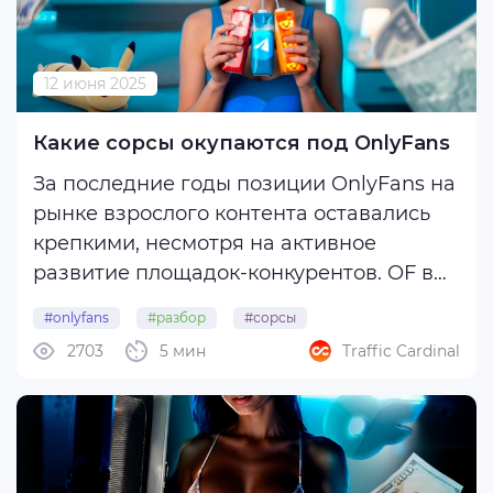
12 июня 2025
Какие сорсы окупаются под OnlyFans
За последние годы позиции OnlyFans на
рынке взрослого контента оставались
крепкими, несмотря на активное
развитие площадок-конкурентов. OF в
некоторых функциях может немного
#onlyfans
#разбор
#сорсы
отставать от соперников, но высокий
2703
5 мин
Traffic Cardinal
конверт и доход моделей компенсирует
все недостатки.
Сегодня расскажем о ...