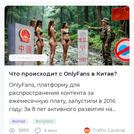
Сегодня рассказываем о том, как с
Google Ads переливают ...
10 января 2025
Что происходит с OnlyFans в Китае?
OnlyFans, платформу для
распространения контента за
ежемесячную плату, запустили в 2016
году. За 8 лет активного развития на
сайте зарегистрировались 130 млн
#китай
#onlyfans
пользователей, он доступен на 14
3899
4 мин
Traffic Cardinal
языках, а сотрудников в компании