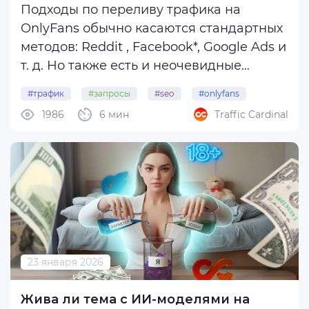
Подходы по переливу трафика на
OnlyFans обычно касаются стандартных
методов: Reddit , Facebook*, Google Ads и
т. д. Но также есть и неочевидные
варианты вроде поискового трафика,
#трафик
#запросы
#seo
#onlyfans
который ценится благодаря высокому
1986
6 мин
Traffic Cardinal
конверту.
В статье разобрали механику создания
контентных страниц под SEO ...
23 января 2026
Жива ли тема с ИИ-моделями на