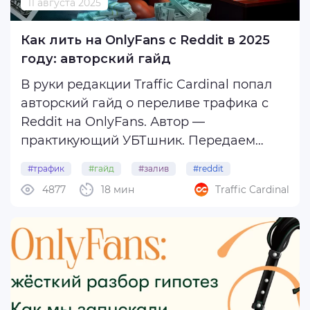
11 августа 2025
Как лить на OnlyFans с Reddit в 2025
году: авторский гайд
В руки редакции Traffic Cardinal попал
авторский гайд о переливе трафика с
Reddit на OnlyFans. Автор —
практикующий УБТшник. Передаем
слово ему.
#трафик
#гайд
#залив
#reddit
4877
18 мин
Traffic Cardinal
#onlyfans
Reddit с каждым месяцем все сильнее
закручивает гайки для арбитражников
— особенно в адалт-нише. Тем не менее
веб-мастера продолжают стабильно ...