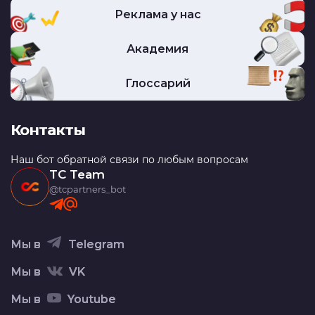
Реклама у нас
Академия
Глоссарий
Контакты
Наш бот обратной связи по любым вопросам
TC Team
@tcpartners_bot
Мы в
Telegram
Мы в
VK
Мы в
Youtube