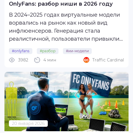
OnlyFans: разбор ниши в 2026 году
В 2024–2025 годах виртуальные модели
ворвались на рынок как новый вид
инфлюенсеров. Генерация стала
реалистичной, пользователи привыкли к
цифровым персонажам, а создатели
#onlyfans
#разбор
#ии-модели
начали зарабатывать на них приличные
3982
4 мин
Traffic Cardinal
деньги.
В 2026-м главный вопрос звучит проще:
есть ли тут еще деньги или поезд ...
20 января 2026