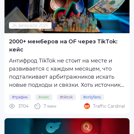
26 февраля 2025
2000+ мемберов на OF через TikTok:
кейс
Антифрод TikTok не стоит на месте и
развивается с каждым месяцем, что
подталкивает арбитражников искать
новые подходы и связки. Хоть источник
достаточно часто вставляет палки в
#трафик
#кейс
#tiktok
#onlyfans
колеса, байерам удается успешно
3704
7 мин
Traffic Cardinal
заливаться в плюс. В этой статье мы
разберем кейс от веба, который
работает с TikTok ...