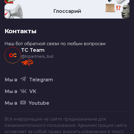
Глоссарий
Контакты
Наш бот обратной связи по любым вопросам
TC Team
@tcpartners_bot
Мы в
Telegram
Мы в
VK
Мы в
Youtube
Вся информация на сайте предназначена для
ознакомительного пользования. Администрация сайта
оставляет за собой право вносить изменения в текст,